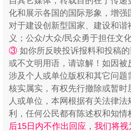
自其它媒体，转载目的在于传递
化和展示各国的国际形象，增强
完善运行机制助力责任有效落实
一纸欠条
对于建设创新型国家、建设和谐
义；公众/大众/民众勇于担任文
③
如你所反映投诉报料和投稿的
或不文明用语，请谅解！如因被
涉及个人或单位版权和其它问题
核实属实，有权先行撤除或暂时
人或单位，本网根据有关法律法
东山县通报“牛蛙产品抗生素超标问题”
法
利，任何公民都有陈述权和知情
后15日内不作出回应，我们将视