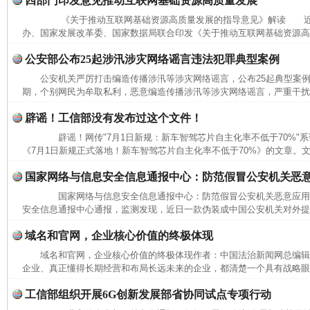
四部门印发意见推动互联网基础资源高质量发展
《关于推动互联网基础资源高质量发展的指导意见》解读 近
办、国家发展改革委、国家数据局联合印发《关于推动互联网基础资源高质
公安部公布25起涉汛涉灾网络谣言违法犯罪典型案例
完善运行机制助力责任有效落实
一纸欠条
公安机关严厉打击编造传播涉汛等涉灾网络谣言，公布25起典型
期，个别网民为牟取私利，恶意编造传播涉汛等涉灾网络谣言，严重干扰防
辟谣！工信部没有发布过这个文件！
辟谣！网传"7月1日新规：新车智驾芯片自主化率不低于70%"
《7月1日新规正式落地！新车智驾芯片自主化率不低于70%》的文章。文中
国家网络与信息安全信息通报中心：防范假冒公安机关恶
国家网络与信息安全信息通报中心：防范假冒公安机关恶意应
安全信息通报中心通报，监测发现，近日一款伪装成中国公安机关对外提供
域名和官网，企业核心价值的终极体现
域名和官网，企业核心价值的终极体现作者：中国法治新闻网总编
东山县通报“牛蛙产品抗生素超标问题”
法
企业、真正懂得长期经营和布局长远未来的企业，都清楚一个具有战略眼光
工信部组织开展6G创新发展部省协同试点专项行动