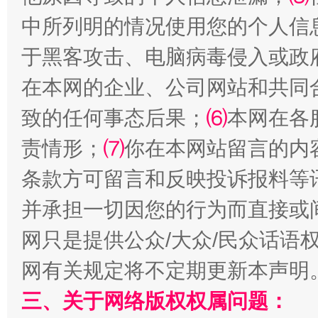
中所列明的情况使用您的个人信
于黑客攻击、电脑病毒侵入或政
在本网的企业、公司网站和共同
致的任何事态后果；
⑹
本网在各
国家大学科技园优化重塑工作
责情形；
⑺
你在本网站留言的内
条款方可留言和反映投诉报料等
并承担一切因您的行为而直接或
网只是提供公众/大众/民众话语
网有关规定将不定期更新本声明
三、关于网络版权权属问题：
扯下公款旅游的“隐身衣”
如何以同