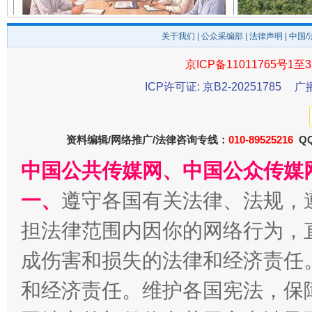
揭开“小金库”的免责幌子
关于我们
|
公众采编部
|
法律声明
| 中国
京ICP备11011765号1至3
ICP许可证: 京B2-20251785
广
资料编辑/网络推广/法律咨询专线：
010-89525216
QQ
中国公共传媒网、中国公众传媒
受贿1.44亿！段成刚被判无期
从幼儿
一、
遵守各国有关法律、法规，
担法律范围内因你的网络行为，
成伤害和损失的法律和经济责任
和经济责任。维护各国宪法，保