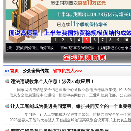
1
2
3
4
5
6
7
8
9
10
.
·[视频]
因党而生 为党而战——百年“纪”事⑧加强纪律..
·[视频]
牢记初心使命 奋进复兴征
首页
- 公众全民传媒 -
省市负责人>>>
违法违规收集个人信息！涉及35款应用！
国家网络与信息安全信息通报中心通报35款违法违规收集使用个
信息安全信息通报中心通报，根据中央网信办、工业和信息化部、公安部联
让人工智能成为促进共同繁荣、维护共同安全的一个重要
学习语｜让人工智能成为促进共同繁荣、维护共同安全的一个
2026世界人工智能大会暨人工智能全球治理高级别会议开幕式上发表主旨