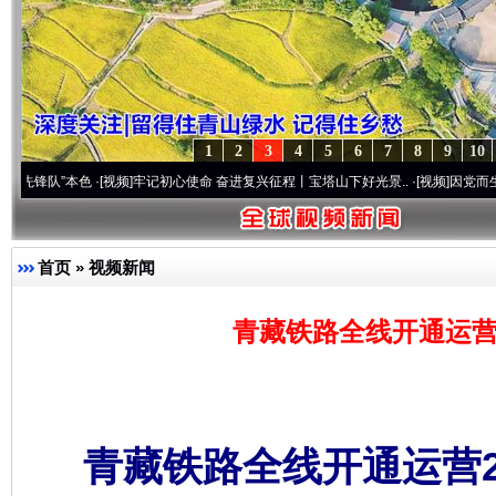
1
2
3
4
5
6
7
8
9
10
本色
·[视频]
牢记初心使命 奋进复兴征程丨宝塔山下好光景..
·[视频]
因党而生 为党而战—
首页
»
视频新闻
青藏铁路全线开通运营
青藏铁路全线开通运营2