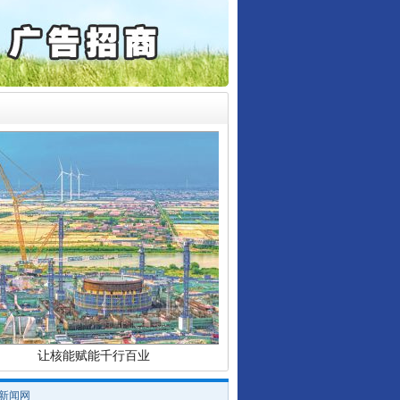
起首例对外贸易国家安全..
通报西安赛格商场坠亡事件
产可执”到“全额执行”
检抗诉的疑难复杂刑事案件
行业协会接连发公告
5死1伤，四川省安委会挂..
让核能赋能千行百业
/新闻网