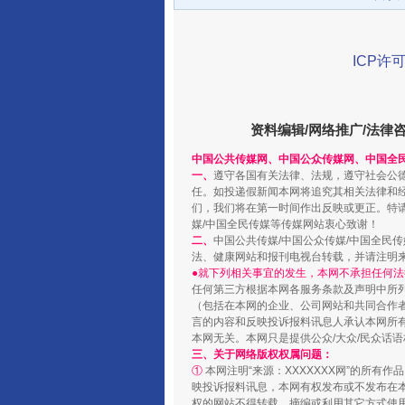
ICP许可
资料编辑/网络推广/法律
中国公共传媒网、中国公众传媒网、中国全
一、
遵守各国有关法律、法规，遵守社会公
千年窑火 生生不息
任。如投递假新闻本网将追究其相关法律和
们，我们将在第一时间作出反映或更正。特
媒/中国全民传媒等传媒网站衷心致谢！
二、
中国公共传媒/中国公众传媒/中国全民
法、健康网站和报刊电视台转载，并请注明
●就下列相关事宜的发生，本网不承担任何法
任何第三方根据本网各服务条款及声明中所
（包括在本网的企业、公司网站和共同合作
言的内容和反映投诉报料讯息人承认本网所
本网无关。本网只是提供公众/大众/民众话
三、关于网络版权权属问题：
①
本网注明“来源：XXXXXXX网”的所有
映投诉报料讯息，本网有权发布或不发布在
权的网站不得转载、摘编或利用其它方式使用