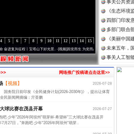
事关公共资
《生态环境监
读
四部门印发
多部门联合部
《美丽中国建
4
5
6
7
8
9
10
11
12
13
14
15
未来五年，
复兴征程丨宝塔山下好光景..
·[视频]
因党而生 为党而战——百年“纪”事⑧加强纪律..
·[
事关人工智
>>
网络推广投稿请点击这里>>
场
【视频】
2026-07-28
近期涉
务院日前印发《全民健身计划(2026-2030年)》，提出让体育
半生相
全民新闻网摘编：亓荃鹏
一纸欠
”三大球比赛在茂县开幕
2026-07-27
26万
吧·少年"2026年阿坝州"萌芽杯·希望杯"三大球比赛在茂县开
杨天
27日，"奔跑吧·少年"2026年阿坝州"萌芽..
传销头