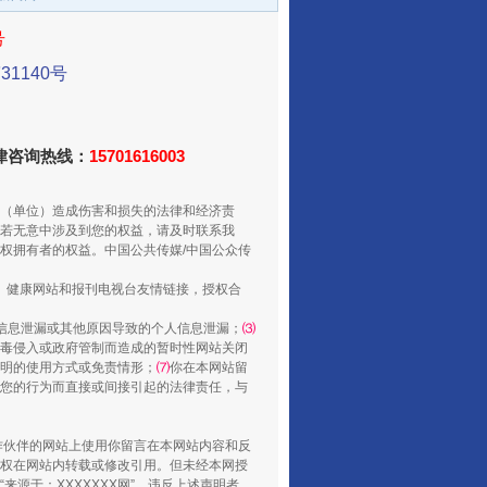
号
1140号
法律咨询热线：
15701616003
（单位）造成伤害和损失的法律和经济责
从数据变化看反腐深化
若无意中涉及到您的权益，请及时联系我
权拥有者的权益。中国公共传媒/中国公众传
、健康网站和报刊电视台友情链接，授权合
信息泄漏或其他原因导致的个人信息泄漏；
⑶
毒侵入或政府管制而造成的暂时性网站关闭
明的使用方式或免责情形；
⑺
你在本网站留
您的行为而直接或间接引起的法律责任，与
合作伙伴的网站上使用你留言在本网站内容和反
权在网站内转载或修改引用。但未经本网授
源于：XXXXXXX网”。违反上述声明者，