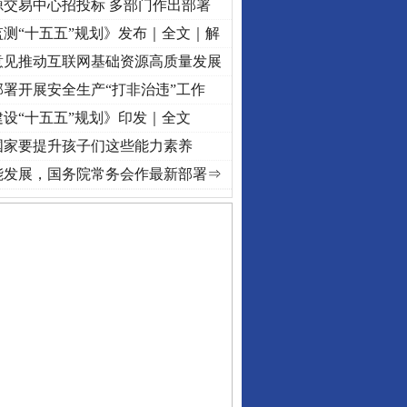
源交易中心招投标 多部门作出部署
测“十五五”规划》发布｜全文｜解
意见推动互联网基础资源高质量发展
署开展安全生产“打非治违”工作
设“十五五”规划》印发｜全文
国家要提升孩子们这些能力素养
视频]
牢记初心使命 奋进复兴征程丨“转折之城”激荡..
·[视频]
牢记初心使命 奋进复兴征程丨
能发展，国务院常务会作最新部署⇒
私家车群死群伤事故多发..
守，一别两宽：这场老年..
条伤亲情 巡回调解促和..
保费，离婚时为何要分走一..
誉，不得录用为公务员
目出狱后办书院暴力管教..