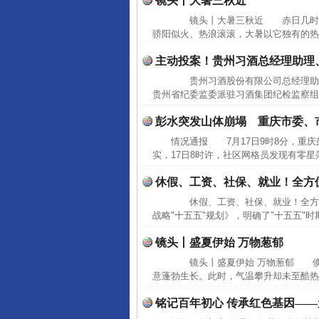
镜头丨大暑三秋近
镜头丨大暑三秋近 赤日几时过
骄阳似火、热浪滚滚，大暑以它独有的热
主动投案！贵州习酒总经理助理
贵州习酒股份有限公司总经理助
贵州省纪委监委派驻习酒集团纪检监察组
彭水突发山体崩塌 重庆市委、
情况通报 7月17日9时8分，重
实，17日8时许，社区网格员发现有零星
休假、工资、社保、就业！全方
休假、工资、社保、就业！全方
战略"十五五"规划》，明确了"十五五"
镜头丨盛夏伊始 万物葱郁
镜头丨盛夏伊始 万物葱郁 倏忽
意蓬勃生长。此时，气温攀升却未至酷热
铭记百年初心 传承红色基因——