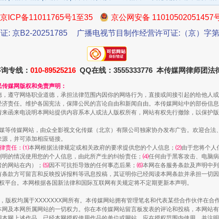
京ICP备11011765号1至35
京公网安备 11010502051457
证: 京B2-20251785
广播电视节目制作经营许可证:（京）字第3
咨询专线：
010-89525216
QQ在线：3555333776 本传媒网律师团
民传媒网版权和免责声明：
德，遵守网络职业道德，承担法律范围内因你的网络行为，直接或间接引起的给他人或
一批国家标准开始实施
经济责任。维护各国宪法，保障公民的言论自由和新闻自由。本传媒网站中的部份信息
请来函来电说明本网站提供内容系本人或法人版权所有，网站有权先行撤除，以保护版
传媒等传媒网站，由众全影视文化传媒（北京）有限公司独家协办发布广告。欢迎合法
来源，并可添加相应链接。
律责任：⑴
本网根据法律规定或相关政府的要求提供您的个人信息；
⑵
由于您将个人
列明的情况使用您的个人信息，由此所产生的纠纷责任；
⑷
任何由于黑客攻击、电脑病
者的网站在内）；
⑸
因不可抗拒导致的任何事态后果；
⑹
本网在各服务条款及声明中列
有条款方可留言和反映投诉报料等讯息投稿，其证明你已经阅读本网条款并承担一切因
语权平台。本网根据各国新法律和国际互联网有关规定将不定期更新本声明。
作品，版权均属于XXXXXXX网所有。本传媒网站拥有管理笔名和代表某些合作伙伴在
本网及本网所属网站的一切权力。你在本传媒网站留言板发表的评论和投稿，本网站有
本网上述作品。已经本网授权使用作品的单位或网站，应在授权范围内使用，并注明“来