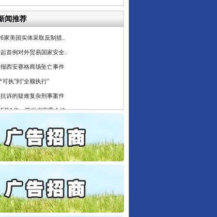
公安厅征集新型黑恶违法..
新闻推荐
6家美国实体采取反制措..
起首例对外贸易国家安全..
通报西安赛格商场坠亡事件
产可执”到“全额执行”
检抗诉的疑难复杂刑事案件
5死1伤，四川省安委会挂..
私家车群死群伤事故多发..
守，一别两宽：这场老年..
条伤亲情 巡回调解促和..
保费，离婚时为何要分走一..
誉，不得录用为公务员
目出狱后办书院暴力管教..
公安厅征集新型黑恶违法..
6家美国实体采取反制措..