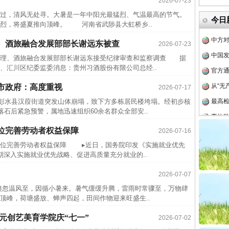
2026-07-23
四川省
，清风无处寻。大暑是一年中阳光最猛烈、气温最高的节气。
今日
烈，将盛夏推向顶峰。 河南省武陟县大虹桥乡..
中方对
中国发
、酒旅融合发展部部长谢远东被查
2026-07-23
官方
理、酒旅融合发展部部长谢远东接受纪律审查和监察调查 据
、汇川区纪委监委消息：贵州习酒股份有限公司总经..
从“无
市政府：高度重视
2026-07-17
最高
庆彭水县汉葭街道突发山体崩塌，致下方多栋居民楼垮塌。经初步核
事故致
落石后紧急预警，属地迅速组织60余名群众全部安..
近期涉
位完善劳动者权益保障
2026-07-16
半生相
位完善劳动者权益保障 ▸近日，国务院印发《实施就业优先
一纸欠
时期深入实施就业优先战略、促进高质量充分就业的..
26万
2026-07-07
杨天
温风至，因循小暑来。暑气缓缓升腾，雷雨时常骤至，万物肆
传销头
顶峰，荷塘盛放、蝉声四起，田间作物迎来旺盛生..
四川省
元创艺美育学院庆“七一”
2026-07-02
中方对