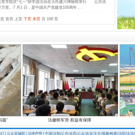
美育学院庆"七一"研学游活动在大邑建川博物馆举行 公共讯
中国发
里。7 月1 日，是中国共产党建党105周年，..
官方
信息
首页
上页
下页
末页
共 109 页
从“无
最高
实
一纸欠条伤亲情 巡回调解促和解..
事故致
题”
法徽映军营 权益有保障
我们
|
公众采编部
|
法律声明
| 中国/法制/公共/全民/公众/农业/文化/视频/检察/法院/法治