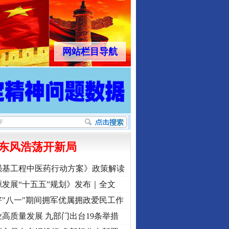
网站栏目导航
东风浩荡开新局
强基工程中医药行动方案》政策解读
发展“十五五”规划》发布｜全文
"八一"期间拥军优属拥政爱民工作
高质量发展 九部门出台19条举措