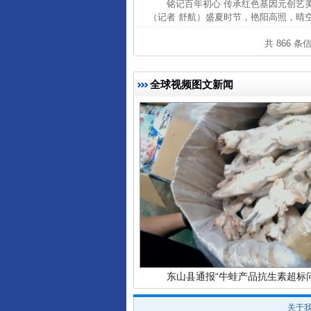
铭记百年初心 传承红色基因元创艺
（记者 舒航）盛夏时节，艳阳高照，晴空万
共 866 条
全球视频图文新闻
完善运行机制助力责任有效落
东山县通报“牛蛙产品抗生素超标问
关于