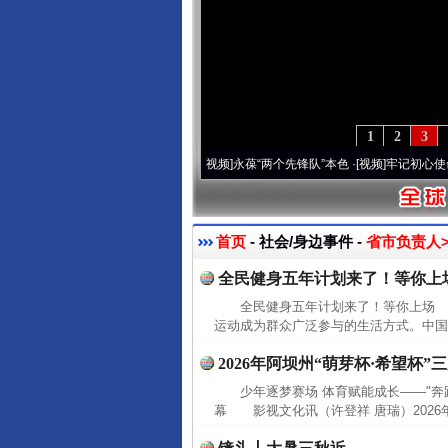
1
2
3
20周年 深刻改变雪域高原..
·[视频]
永葆“两个先锋队”本色
·[视频]
牢记初心使命 奋进
首页
- 社会/身边事件 -
省市负责人>
全民健身五年计划来了！等你上
全民健身五年计划来了！等你上场 国
运动成为群众广泛参与的生活方式。中国
2026年阿坝州“萌芽杯·希望杯
少年逐梦赛场 体育赋能成长——"奔跑
幕 影视文化讯（许登祥 唐瑞）2026年7月