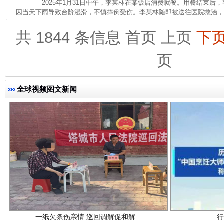
2025年1月31日中午，李某林在某饭店消费就餐。用餐结束后
因当天下雨导致台阶湿滑，不慎摔倒受伤。李某林随即被送往医院救治，诊断
共 1844 条信息
首页
上页
下
完善运行机制助力责任有效落实
页
全球视频图文新闻
一纸欠条伤亲情 巡回调解促和解..
行