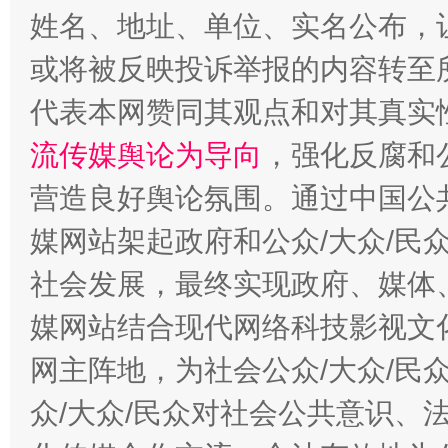
姓名、地址、单位、实名公布，让
完善运行机制助力责任有效落实
或将被反映投诉举报的内容转至
代表本网赞同其观点和对其真实
流传媒舆论为导向
，强化反腐和
营造良好舆论氛围。通过中国公共
媒网站架起政府和公众/大众/民
社会发展，最终实现政府、媒体、
一纸欠条伤亲情 巡回调解促和解..
行
媒网站结合现代网络科技影视文
网主阵地，为社会公众/大众/民
众/大众/民众对社会公共意识、