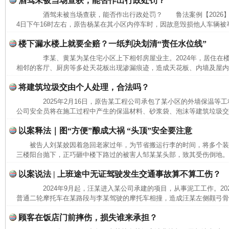
酒驾未被当场查获，能否作出行政处罚？
酒驾未被当场查获，能否作出行政处罚？ 鲁法案例【2026】3
4日下午16时左右，原告杨某在其小区内停车时，因故意毁损他人车辆被举
楼下漏水楼上就要全赔？一纸判决划清“责任水位线”
李某、黄某为某住宅小区上下相邻房屋业主。2024年，居住在
相邻的客厅、厨房等多处天花板出现渗漏痕迹，造成天花板、内墙及屋内沙
将建筑垃圾交由个人处理，合法吗？
2025年2月16日，原告某工程公司承包了某小区的外墙保温等工程。
公司安全员将在施工过程中产生的保温材料、砂浆袋、泡沫等建筑垃圾交给
以案释法｜图“方便”酿成大祸 “头顶”安全要注意
被告人刘某姣因着急回老家过年，为节省搬运行李的时间，将多个
三楼阳台抛下，正巧砸中楼下路过的被害人邹某某头部，致其受伤倒地。经
以案说法 | 上班途中无证驾驶发生交通事故算不算工伤？
2024年9月起，汪某进入某公司承建的项目，从事泥工工作。2025
普通二轮摩托车在某路段与李某驾驶的摩托车相撞，造成汪某左侧颧弓骨折
顾客在饭店门前摔伤，损失谁来承担？