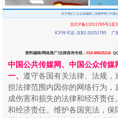
关于我们
|
公众采编部
|
法律声明
| 中国
京ICP备11011765号1至3
ICP许可证: 京B2-20251785
广
法徽映军营 权益有保障
让
资料编辑/网络推广/法律咨询专线：
010-89525216
QQ
中国公共传媒网、中国公众传媒
一、
遵守各国有关法律、法规，
担法律范围内因你的网络行为，
成伤害和损失的法律和经济责任
和经济责任。维护各国宪法，保
一批国家标准开始实施
从