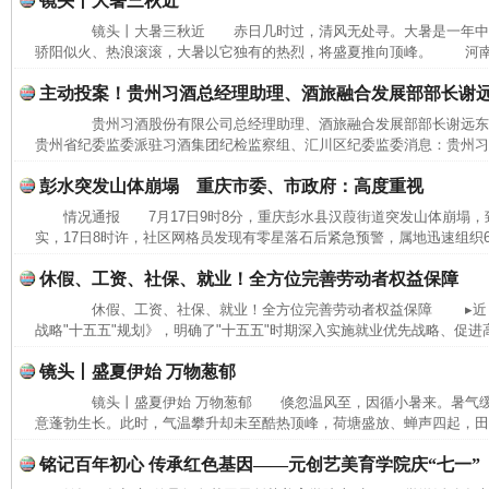
镜头丨大暑三秋近
镜头丨大暑三秋近 赤日几时过，清风无处寻。大暑是一年中
骄阳似火、热浪滚滚，大暑以它独有的热烈，将盛夏推向顶峰。 河南省
主动投案！贵州习酒总经理助理、酒旅融合发展部部长谢
贵州习酒股份有限公司总经理助理、酒旅融合发展部部长谢远
贵州省纪委监委派驻习酒集团纪检监察组、汇川区纪委监委消息：贵州习酒
彭水突发山体崩塌 重庆市委、市政府：高度重视
情况通报 7月17日9时8分，重庆彭水县汉葭街道突发山体崩塌
实，17日8时许，社区网格员发现有零星落石后紧急预警，属地迅速组织6
休假、工资、社保、就业！全方位完善劳动者权益保障
休假、工资、社保、就业！全方位完善劳动者权益保障 ▸近日
战略"十五五"规划》，明确了"十五五"时期深入实施就业优先战略、促进高
镜头丨盛夏伊始 万物葱郁
镜头丨盛夏伊始 万物葱郁 倏忽温风至，因循小暑来。暑气缓
意蓬勃生长。此时，气温攀升却未至酷热顶峰，荷塘盛放、蝉声四起，田间
完善运行机制助力责任有效落实
一纸欠条
铭记百年初心 传承红色基因——元创艺美育学院庆“七一”