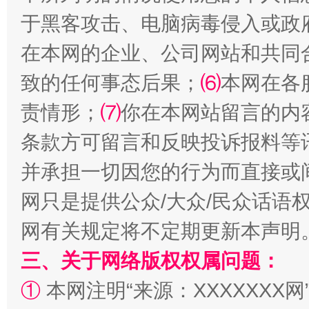
于黑客攻击、电脑病毒侵入或政
在本网的企业、公司网站和共同
致的任何事态后果；
⑹
本网在各
责情形；
⑺
你在本网站留言的内
条款方可留言和反映投诉报料等
阿坝州三大球赛在茂县开幕
规模最
并承担一切因您的行为而直接或
网只是提供公众/大众/民众话语
网有关规定将不定期更新本声明
三、关于网络版权权属问题：
①
本网注明“来源：XXXXXXX网