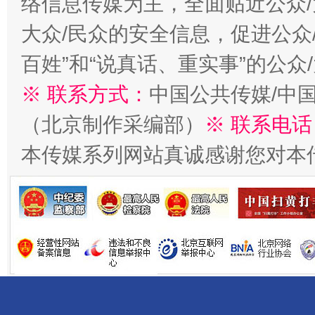
络信息传媒为主，全面贴近公众/
千年窑火 生生不息
一
大众/民众的安全信息，促进公众
百姓”和“说真话、重实事”的公众
※ 联系方式：
中国公共传媒/中
（北京制作采编部）
※ 联系电话
本传媒系列网站真诚感谢您对本
揭开“小金库”的免责幌子