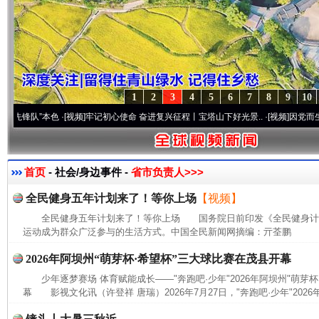
1
2
3
4
5
6
7
8
9
10
队”本色
·[视频]
牢记初心使命 奋进复兴征程丨宝塔山下好光景..
·[视频]
因党而生 为党而
首页
- 社会/身边事件 -
省市负责人>>>
全民健身五年计划来了！等你上场
【视频】
全民健身五年计划来了！等你上场 国务院日前印发《全民健身计划(20
运动成为群众广泛参与的生活方式。中国全民新闻网摘编：亓荃鹏
2026年阿坝州“萌芽杯·希望杯”三大球比赛在茂县开幕
少年逐梦赛场 体育赋能成长——"奔跑吧·少年"2026年阿坝州"萌芽
幕 影视文化讯（许登祥 唐瑞）2026年7月27日，"奔跑吧·少年"2026年