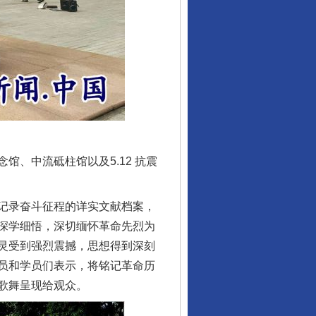
、中流砥柱馆以及5.12 抗震
记录奋斗征程的详实文献档案，
深学细悟，深切缅怀革命先烈为
灵受到强烈震撼，思想得到深刻
员和学员们表示，将铭记革命历
歌舞呈现给观众。