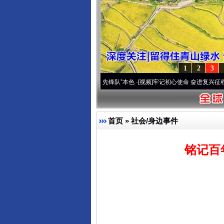
1
2
3
域高原..
·[视频]
永葆“两个先锋队”本色
·[视频]
牢记初心使命 奋进复兴征程丨宝塔山下好
首页
»
社会/身边事件
铭记百