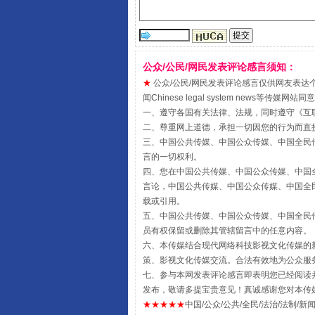
公众/公民/网民发表评论感言须知：
★
公众/公民/网民发表评论感言仅供网友表达个人看法
闻Chinese legal system new
一、遵守各国有关法律、法规，同时遵守《
互
二、尊重网上道德，承担一切因您的行为而直
三、中国公共传媒、中国公众传媒、中国全民传媒China 
言的一切权利。
全民健身五年计划来了！等你上
四、您在中国公共传媒、中国公众传媒、中国全民传媒Chin
言论，中国公共传媒、中国公众传媒、中国全民传媒China
载或引用。
五、中国公共传媒、中国公众传媒、中国全民传媒China 
员有权保留或删除其管辖留言中的任意内容。
六、本传媒结合现代网络科技影视文化传媒的新
策、影视文化传媒交流。合法有效地为公众服
七、参与本网发表评论感言即表明您已经阅读并
发布，敬请多提宝贵意见！真诚感谢您对本传
★★★★★
中国/公众/公共/全民/法治/法制/新闻