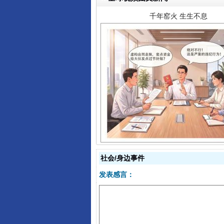
揭开“小金库”的免责幌子
社会/身边事件
发表感言：
受贿1.44亿！段成刚被判无期