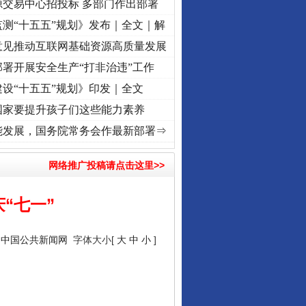
源交易中心招投标 多部门作出部署
测“十五五”规划》发布｜全文｜解
意见推动互联网基础资源高质量发展
署开展安全生产“打非治违”工作
设“十五五”规划》印发｜全文
国家要提升孩子们这些能力素养
复兴征程丨“转折之城”激荡..
·[视频]
牢记初心使命 奋进复兴征程丨红船起航处 潮起..
能发展，国务院常务会作最新部署⇒
网络推广投稿请点击这里>>
“七一”
：
中国公共新闻网
字体大小[
大
中
小
]