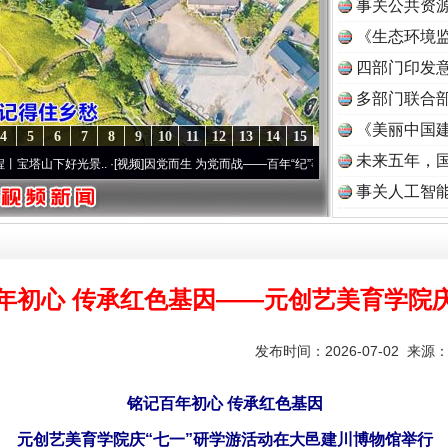
事关公共资
《生态环境监
读
四部门印发
多部门联合部
《美丽中国建
4
5
6
7
8
9
10
11
12
13
14
15
未来五年，
光景..
·[视频]
因党而生 为党而战——百年“纪”事⑧加强纪律..
·[视频]
牢记初心使命 奋进
事关人工智
年初心 传承红色基因——元创艺美育学院庆
发布时间：2026-07-02 来源
铭记百年初心 传承红色基因
元创艺美育学院庆“七一”研学游活动在大邑建川博物馆举行