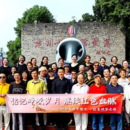
实
一纸欠条伤亲情 巡回调解促和解..