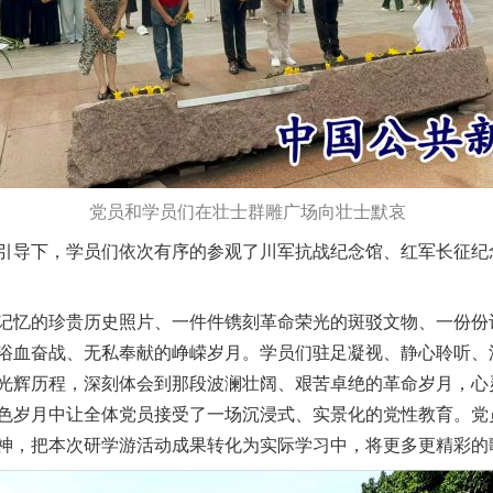
党员和学员们在壮士群雕广场向壮士默哀
下，学员们依次有序的参观了川军抗战纪念馆、红军长征纪念馆
忆的珍贵历史照片、一件件镌刻革命荣光的斑驳文物、一份份
浴血奋战、无私奉献的峥嵘岁月。学员们驻足凝视、静心聆听、
光辉历程，深刻体会到那段波澜壮阔、艰苦卓绝的革命岁月，心
色岁月中让全体党员接受了一场沉浸式、实景化的党性教育。党
神，把本次研学游活动成果转化为实际学习中，将更多更精彩的