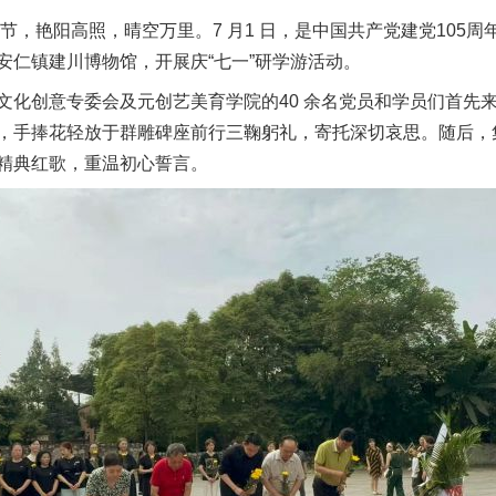
节，艳阳高照，晴空万里。7 月1 日，是中国共产党建党105
安仁镇建川博物馆，开展庆“七一”研学游活动。
创意专委会及元创艺美育学院的40 余名党员和学员们首先
，手捧花轻放于群雕碑座前行三鞠躬礼，寄托深切哀思。随后，
精典红歌，重温初心誓言。