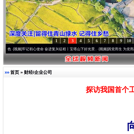
1
2
3
4
5
6
7
8
9
10
频]
牢记初心使命 奋进复兴征程丨宝塔山下好光景..
·[视频]
因党而生 为党而战——百年“
首页
»
财经/企业公司
探访我国首个