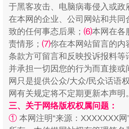
于黑客攻击、电脑病毒侵入或政
在本网的企业、公司网站和共同
致的任何事态后果；
⑹
本网在各
责情形；
⑺
你在本网站留言的内
事关残疾人未来5年
让
条款方可留言和反映投诉报料等
并承担一切因您的行为而直接或
网只是提供公众/大众/民众话语
网有关规定将不定期更新本声明
三、关于网络版权权属问题：
①
本网注明“来源：XXXXXXX网
规模最大的光氢储一体化项目
走走