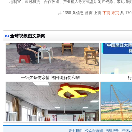
地制宜，通过租赁、合作改造、产业植入等方式盘活闲置资源，带动增收。
共 1358 条信息
首页
上页
下页
末页
共 170
全球视频图文新闻
一纸欠条伤亲情 巡回调解促和解..
行
法徽映军营 权益有保障
让
关于我们
|
公众采编部
|
法律声明
| 中国