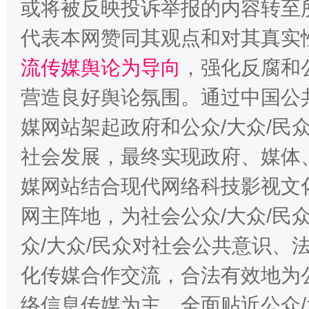
或将被反映投诉举报的内容转至
代表本网赞同其观点和对其真实
流传媒舆论为导向
，强化反腐和
一纸欠条伤亲情 巡回调解促和解..
行
营造良好舆论氛围。通过中国公共
媒网站架起政府和公众/大众/民
社会发展，最终实现政府、媒体、
媒网站结合现代网络科技影视文
网主阵地，为社会公众/大众/民
众/大众/民众对社会公共意识、
化传媒合作交流，合法有效地为公
法徽映军营 权益有保障
让
络信息传媒为主，全面贴近公众/