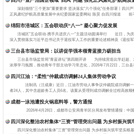
四川严查严治国企领域“四风”问题 强化正风肃纪护航高质
深刻领悟"三个更加"重要要求 坚决落实"六个强化"任务部署丨四川严
正风肃纪护航高质量发展中央纪委国家监委网站 陈昊 自四川报道 前不
绵阳市涪城区：五会联动庆“八一” 凝心聚力促发展
涪城区"五会联动·携手共进庆八一"主题活动圆满举行 近日，为庆
深入贯彻落实习近平总书记关于退役军人工作的重要论述精神及《退役军人
三台县市场监管局：以讲促学强本领青蓝接力砺担当
三台县市场监管局"青蓝讲坛"第四期开讲 为持续营造比学赶超、
浓厚学习氛围，推动青年干部主动学习常态化，2026年7月22日，三台县
四川江油：“柔性”仲裁成功调解24人集体劳动争议
法制讯（汪成康）近日，江油市劳动人事争议仲裁院成功调解一
者24人，其中含超龄务工人员6名。该案从受理到成功调解全过程高效顺畅
成都一泳池遭投火锅底料等，警方通报
完善运行机制助力责任有效落实
2026年4月28日，成都市公安局青羊区分局发布警情通报：中
四川深化整治农村集体“三资”管理突出问题 为乡村振兴筑
四川深化整治农村集体"三资"管理突出问题 为乡村振兴筑牢坚实