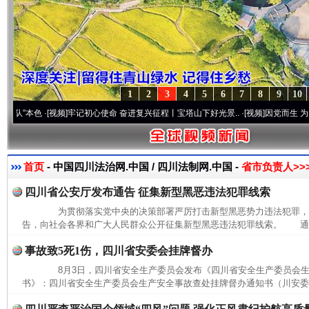
1
2
3
4
5
6
7
8
9
10
本色
·[视频]
牢记初心使命 奋进复兴征程丨宝塔山下好光景..
·[视频]
因党而生 为党而战—
首页
- 中国四川法治网.中国 / 四川法制网.中国 -
省市负责人>>
四川省公安厅发布通告 征集新型黑恶违法犯罪线索
为贯彻落实党中央的决策部署严厉打击新型黑恶势力违法犯罪，8
告，向社会各界和广大人民群众公开征集新型黑恶违法犯罪线索。 通告
事故致5死1伤，四川省安委会挂牌督办
8月3日，四川省安全生产委员会发布《四川省安全生产委员会生
书》：四川省安全生产委员会生产安全事故查处挂牌督办通知书（川安委督〔