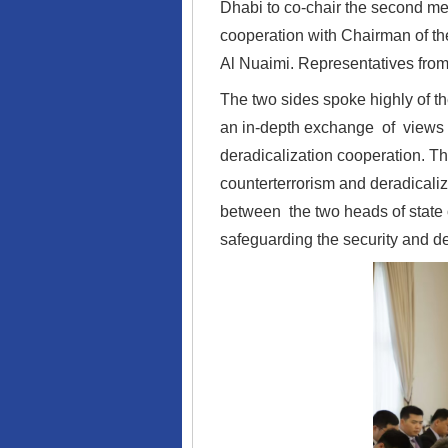
Dhabi to co-chair the second mee
cooperation with Chairman of th
Al Nuaimi. Representatives from
The two sides spoke highly of 
an in-depth exchange of views o
完善运行机制助力责任有效落
deradicalization cooperation. T
counterterrorism and deradical
between the two heads of state 
safeguarding the security and de
东山县通报“牛蛙产品抗生素超标问