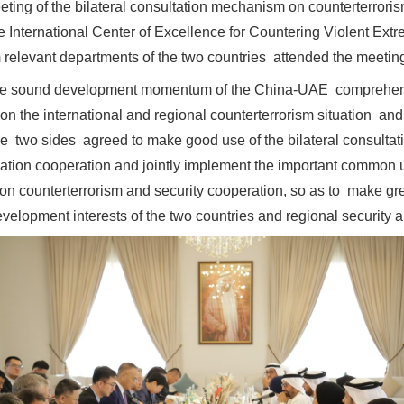
ting of the bilateral consultation mechanism on counterterrori
e International Center of Excellence for Countering Violent Ext
 relevant departments of the two countries attended the meetin
the sound development momentum of the China-UAE comprehensi
n the international and regional counterterrorism situation and
实
一纸欠条伤亲情 巡回调解促和解..
he two sides agreed to make good use of the bilateral consult
ization cooperation and jointly implement the important commo
on counterterrorism and security cooperation, so as to make gre
velopment interests of the two countries and regional security an
题”
法徽映军营 权益有保障