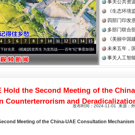
事关公共资
《生态环境监
读
四部门印发
多部门联合部
《美丽中国建
4
5
6
7
8
9
10
11
12
13
14
15
未来五年，
[视频]
因党而生 为党而战——百年“纪”事⑧加强纪律..
·[视频]
牢记初心使命 奋进复兴征程
事关人工智
 Hold the Second Meeting of the Chin
 Counterterrorism and Deradicalizatio
发布时间：2024-11-01 来源：
Second Meeting of the China-UAE Consultation Mechanism 