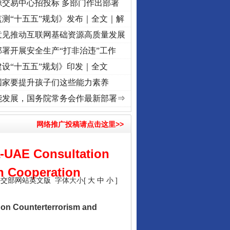
源交易中心招投标 多部门作出部署
测“十五五”规划》发布｜全文｜解
意见推动互联网基础资源高质量发展
署开展安全生产“打非治违”工作
设“十五五”规划》印发｜全文
国家要提升孩子们这些能力素养
丨“转折之城”激荡..
·[视频]
牢记初心使命 奋进复兴征程丨红船起航处 潮起..
·[视频]
一
能发展，国务院常务会作最新部署⇒
网络推广投稿请点击这里>>
a-UAE Consultation
n Cooperation
外交部网站英文版
字体大小[
大
中
小
]
on Counterterrorism and