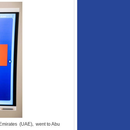
b Emirates (UAE), went to Abu