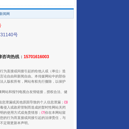
/新闻网
号
1140号
法律咨询热线：
15701616003
山西：不断增强治理腐败综合效能
行为直接或间接引起的给他人或（单位）造
言论自由和新闻自由。本传媒网站中的部份
法人版权所有，网站有权先行撤除，以保护
健康网站和报刊电视台友情链接，授权合法、健
信息泄漏或其他原因导致的个人信息泄漏；
⑶
毒侵入或政府管制而造成的暂时性网站关闭
明的使用方式或免责情形；
⑺
你在本网站留
您的行为而直接或间接引起的法律责任，与
将不定期更新本声明。