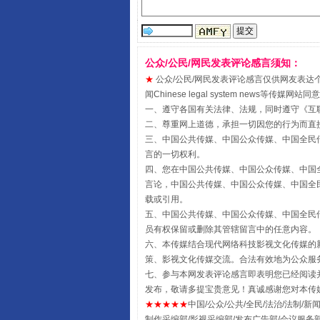
公众/公民/网民发表评论感言须知：
★
公众/公民/网民发表评论感言仅供网友表达个人看法
全民健身五年计划来了！等你上
闻Chinese legal system new
一、遵守各国有关法律、法规，同时遵守《
互
二、尊重网上道德，承担一切因您的行为而直
三、中国公共传媒、中国公众传媒、中国全民传媒China 
言的一切权利。
四、您在中国公共传媒、中国公众传媒、中国全民传媒Chin
言论，中国公共传媒、中国公众传媒、中国全民传媒China
载或引用。
五、中国公共传媒、中国公众传媒、中国全民传媒China 
员有权保留或删除其管辖留言中的任意内容。
六、本传媒结合现代网络科技影视文化传媒的新
策、影视文化传媒交流。合法有效地为公众服
七、参与本网发表评论感言即表明您已经阅读并
阿坝州三大球赛在茂县开幕
发布，敬请多提宝贵意见！真诚感谢您对本传
★★★★★
中国/公众/公共/全民/法治/法制/新闻
制作采编部/影视采编部/发布广告部/会议服务