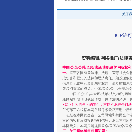
关于
ICP许可
资料编辑/网络推广/法律
国家大学科技园优化重塑工作
中国/公众/公共/全民/法治/法制/新闻网版权
一、
遵守各国有关法律、法规，遵守社会公
成伤害和损失的法律和经济责任。如投递假
信息若无意中涉及到您的权益，请及时联系
版权拥有者的权益。中国/公众/公共/全民/法
二、
中国/公众/公共/全民/法治/法制/
康网站和报刊电视台转载，并请注明来源，
●就下列相关事宜的发生，本网不承担任何法
任何第三方根据本网各服务条款及声明中所
（包括在本网的企业、公司网站和共同合作
言的内容和反映投诉报料信息人承认本网所
本网无关。本网只是提供公众/公民/大众/
三、关于网络版权权属问题：