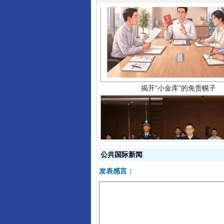
揭开“小金库”的免责幌子
公共国际新闻
受贿1.44亿！段成刚被判无期
发表感言：