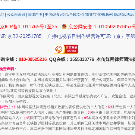
我们
|
公众采编部
|
法律声明
| 中国/法制/公共/全民/公众/农业/文化/视频/检察/法院/法治
京ICP备11011765号1至35
京公网安备 11010502051457
证: 京B2-20251785
广播电视节目制作经营许可证:（京）字第3
咨询专线：
010-89525216
QQ在线：3555333776 本传媒网律师团
镜头丨大暑三秋近
和免责声明：
德，遵守中国互联网法律法规及行业规定和网络职业道德，承担法律范围内因你的网络
新闻造成社会影响的，本网将追究其相关法律和经济责任。维护各国宪法，保障公民的
我们，我们将在第一时间作出反映或更正。特请来函来电说明本网站提供内容系本人或
治/法制/新闻网等传媒网站衷心致谢！
新闻网等传媒网站，由众全影视文化传媒（北京）有限公司独家协办发布广告。欢迎合法、
并可添加相应链接。
律责任：⑴
本网根据法律规定或相关政府的要求提供您的个人信息；
⑵
由于您将个人
列明的情况使用您的个人信息，由此所产生的纠纷责任；
⑷
任何由于黑客攻击、电脑病
者的网站在内）；
⑸
因不可抗拒导致的任何事态后果；
⑹
本网在各服务条款及声明中列
有条款方可留言和反映投诉报料等讯息投稿，其证明你已经阅读本网条款并承担一切因
民众/全民话语权平台。本网根据中国互联网法律法规及行业规定和国际互联网有关规定