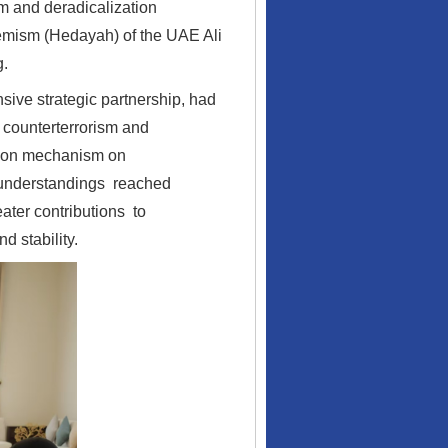
sm and deradicalization
remism (Hedayah) of the UAE Ali
g.
ve strategic partnership, had
 counterterrorism and
行业协会接连发公告
ation mechanism on
n understandings reached
ater contributions to
d stability.
让核能赋能千行百业