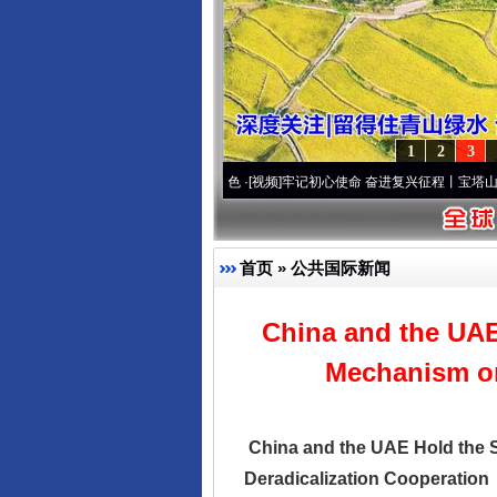
1
2
3
·[视频]
永葆“两个先锋队”本色
·[视频]
牢记初心使命 奋进复兴征程丨宝塔山下好光景..
·
首页
»
公共国际新闻
China and the UAE
Mechanism on
China and the UAE Hold the 
Deradicalization Cooperation