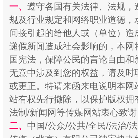
一、
遵守各国有关法律、法规，
规及行业规定和网络职业道德，
间接引起的给他人或（单位）造
受贿1.44亿！段成刚被判无期
从幼儿
递假新闻造成社会影响的，本网
国宪法，保障公民的言论自由和
无意中涉及到您的权益，请及时
或更正。特请来函来电说明本网
站有权先行撤除，以保护版权拥有者
法制/新闻网等传媒网站衷心致谢
二、
中国/公众/公共/全民/法治
全民健身五年计划来了！等你上场