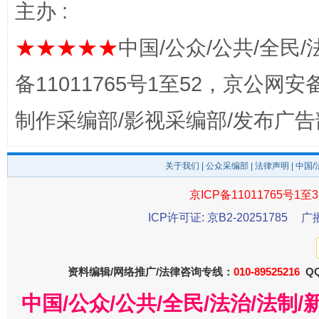
主办 :
千年窑火 生生不息
一
★★★★★
中国/公众/公共/全民/
备11011765号1至52，京公网安备：
制作采编部/影视采编部/发布广告
关于我们
|
公众采编部
|
法律声明
| 中国
京ICP备11011765号1至3
ICP许可证: 京B2-20251785
广
揭开“小金库”的免责幌子
资料编辑/网络推广/法律咨询专线：
010-89525216
QQ
中国/公众/公共/全民/法治/法