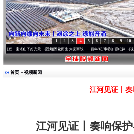
1
2
3
4
5
6
7
8
9
10
山下好光景..
·[视频]
因党而生 为党而战——百年“纪”事⑧加强纪律..
·[视频]
牢记初心使
首页
»
视频新闻
江河见证丨奏
江河见证丨奏响保护