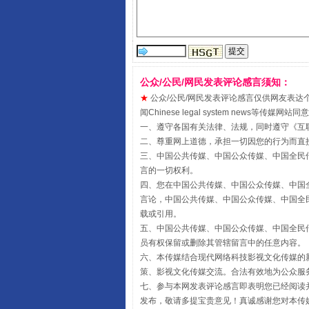
公众/公民/网民发表评论感言须知：
★
公众/公民/网民发表评论感言仅供网友表达个人看法
受贿1.44亿！段成刚被判无期
闻Chinese legal system new
一、遵守各国有关法律、法规，同时遵守《
互
二、尊重网上道德，承担一切因您的行为而直
三、中国公共传媒、中国公众传媒、中国全民传媒China 
言的一切权利。
四、您在中国公共传媒、中国公众传媒、中国全民传媒Chin
言论，中国公共传媒、中国公众传媒、中国全民传媒China
载或引用。
五、中国公共传媒、中国公众传媒、中国全民传媒China 
员有权保留或删除其管辖留言中的任意内容。
六、本传媒结合现代网络科技影视文化传媒的新
策、影视文化传媒交流。合法有效地为公众服
全民健身五年计划来了！等你上
七、参与本网发表评论感言即表明您已经阅读并
发布，敬请多提宝贵意见！真诚感谢您对本传