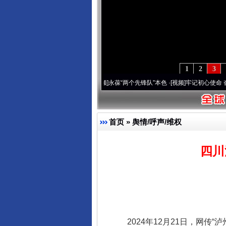
1
2
3
年 深刻改变雪域高原..
·[视频]
永葆“两个先锋队”本色
·[视频]
牢记初心使命 奋进复兴征
首页
»
舆情/呼声/维权
四川
2024年12月21日，网传“