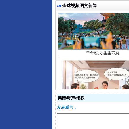
全球视频图文新闻
千年窑火 生生不息
揭开“小金库”的免责幌子
舆情/呼声/维权
发表感言：