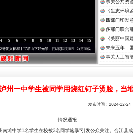
事关公共资
《生态环境监
读
四部门印发
多部门联合部
《美丽中国建
4
5
6
7
8
9
10
11
12
13
14
15
未来五年，
程丨宝塔山下好光景..
·[视频]
因党而生 为党而战——百年“纪”事⑧加强纪律..
·[视频]
牢
事关人工智
泸州一中学生被同学用烧红钉子烫脸，当
发布时间：2024-12-2
情况通报
泸州南滩中学1名学生在校被3名同学施暴”引发公众关注。合江县