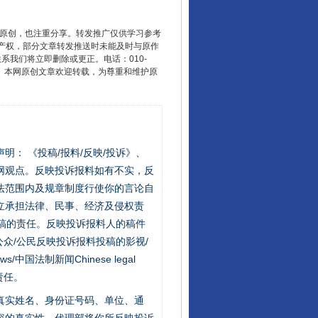
重原创，也注重分享。转发推广仅供学习参考
产权，部分文章转发推送时未能及时与原作
联系我们将立即删除或更正。电话：010-
2 1号。本网原创文章欢迎转载，为尊重和维护原
站严肃声明： 《投稿/报料/反映/投诉》、
网观点。反映投诉报料如有不实，反
法范围内及规章制度行使你的言论自
立承担法律、民事、经济及侵权责
稿的责任。反映投诉报料人的稿件
众/公民反映投诉报料投稿的影视/
s/中国法制新闻Chinese legal
责任。
的真实姓名、身份证号码、单位、通