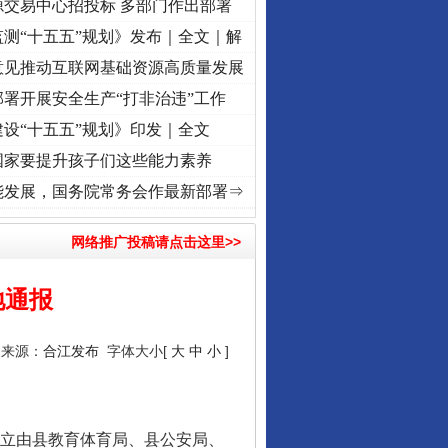
源交易中心招投标 多部门作出部署
测“十五五”规划》发布｜全文｜解
意见推动互联网基础资源高质量发展
署开展安全生产“打非治违”工作
设“十五五”规划》印发｜全文
国家要提升孩子们这些能力素养
记初心使命 奋进复兴征程丨“转折之城”激荡..
·[视频]
牢记初心使命 奋进复兴征程丨红船起
能发展，国务院常务会作最新部署⇒
网络推广投稿请点击这里>>
地通报
4 来源：
合江发布
字体大小[
大
中
小
]
成立由县教育体育局、县公安局、