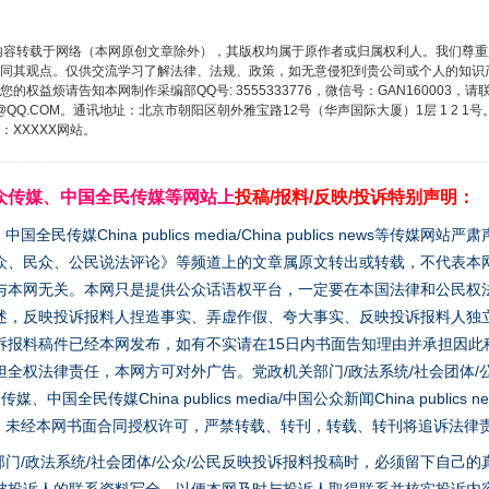
内容转载于网络（本网原创文章除外），其版权均属于原作者或归属权利人。我们尊
同其观点。仅供交流学习了解法律、法规、政策，如无意侵犯到贵公司或个人的知识
权益烦请告知本网制作采编部QQ号: 3555333776，微信号：GAN160003，请
3776@QQ.COM。通讯地址：北京市朝阳区朝外雅宝路12号（华声国际大厦）1层 1 
XXXXX网站。
众传媒、中国全民传媒等网站上
投稿/报料/反映/投诉特别声明：
媒China publics media/China publics news等传媒网
众、民众、公民说法评论》等频道上的文章属原文转出或转载，不代表本
与本网无关。本网只是提供公众话语权平台，一定要在本国法律和公民权
述，反映投诉报料人捏造事实、弄虚作假、夸大事实、反映投诉报料人独
诉报料稿件已经本网发布，如有不实请在15日内书面告知理由并承担因此
全权法律责任，本网方可对外广告。党政机关部门/政法系统/社会团体/公
全民传媒China publics media/中国公众新闻China publics new
家版权。未经本网书面合同授权许可，严禁转载、转刊，转载、转刊将追诉法律
门/政法系统/社会团体/公众/公民反映投诉报料投稿时，必须留下自己