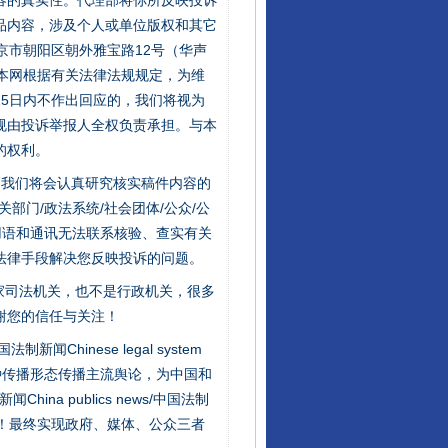
容的真实性。代理部将你所反映投诉
品内容，涉及个人或单位版权和其它
京市朝阳区朝外雅宝路12号（华声
：本网根据有关法律法规规定，为维
5日内不作出回应的，我们将视为
规由投诉举报人全权负责承担。与本
的权利。
件，我们将会认真研究核实稿件内容的
门/政法系统/社会团体/公众/公
用语和通讯无法联系核验、查实有关
法律手段解决您反映投诉的问题。
家司法机关，也不是行政机关，很多
谢您的信任与关注！
新闻Chinese legal system
种传播形态传播主流舆论，为中国和
na publics news/中国法制
社会矛盾！最终实现政府、媒体、公众三者
行业协会接连发公告