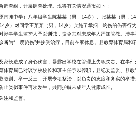
合调查组，开展调查处理。现将有关情况通报如下：
滩中学）八年级学生陈某某（男，14岁）、张某某（男，14
，14岁）对同学王某某（男，14岁）实施了掌掴、灼伤的伤害行
对涉事学生监护人予以训诫，责令其对未成年人严加管教。涉事
诊断为“二度烫伤”并接受治疗，目前在家休息。县教育体育局和
家长造成了身心伤害，暴露出学校在管理上失职失责、在事件
育体育局已对该学校校长和班主任予以停职，县纪委监委、县教
取教训、举一反三，开展专项整治，以负责的态度和务实的举措
防止类似事件再次发生，共同护航未成年人健康成长。
关注和监督。