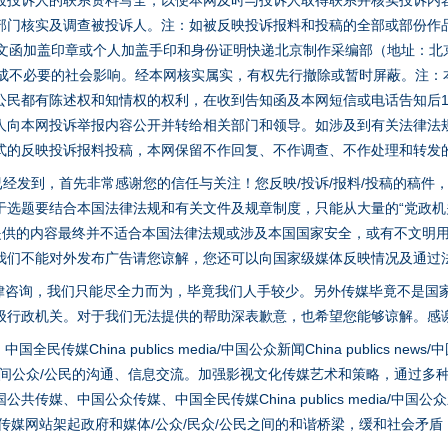
被投诉人的联系资料写全，以便本网及时与投诉人取得联系并核实投诉内
部门核实及调查被投诉人。注：如被反映投诉报料和投稿的全部或部份作
面文函加盖印章或个人加盖手印和身份证明快递北京制作采编部（地址：北
避免造成不必要的社会影响。经本网核实属实，有权先行撤除或暂时屏蔽。注
公民都有陈述权和知情权的权利，在收到告知函及本网短信或电话告知后1
人向本网投诉举报内容公开并转给相关部门和领导。如涉及到有关法律法
式的反映投诉报料投稿，本网保留不作回复、不作调查、不作处理和转发
稿已经发到，首先非常感谢您的信任与关注！您反映/投诉/报料/投稿的稿
选题要结合本国法律法规和有关文件及规章制度，只能从大量的“党政机关部
您提供的内容最终并不适合本国法律法规或涉及本国国家安全，或有不文明
我们不能对外发布广告请您谅解，您还可以向国家级媒体反映情况及通过
律咨询，我们只能尽全力而为，毕竟我们人手较少。另外传媒毕竟不是国
级行政机关。对于我们无法提供的帮助深表歉意，也希望您能够谅解。感
hina publics media/中国公众新闻China publics news/中国法制
之间公众/公民的沟通、信息交流。加强影视文化传媒艺术和策略，通过多
、中国公众传媒、中国全民传媒China publics media/中国公众新闻Chi
tem news等传媒网站架起政府和媒体/公众/民众/公民之间的和谐桥梁，缓和
实
一纸欠条伤亲情 巡回调解促和解..