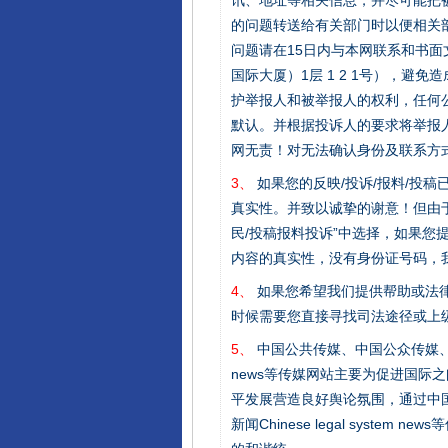
讯、地址等相关信息，并尽可能把
的问题转送给有关部门时以便相关
问题请在15日内与本网联系和书
国际大厦）1层 1 2 1号），
护举报人和被举报人的权利，任何
默认。并根据投诉人的要求将举报
网无责！对无法确认身份及联系方
3、
如果您的反映/投诉/报料/投
真实性。并致以诚挚的谢意！但由于
民/投稿报料投诉”中选择，如果
内容的真实性，没有身份证号码，
4、
如果您希望我们提供帮助或法
时候需要您直接寻找司法途径或上
5、
中国公共传媒、中国公众传媒、中国全民传媒C
news等传媒网站主要为促进国际
平发展营造良好舆论氛围，通过中国公共传媒
新闻Chinese legal sys
完善运行机制助力责任有效落