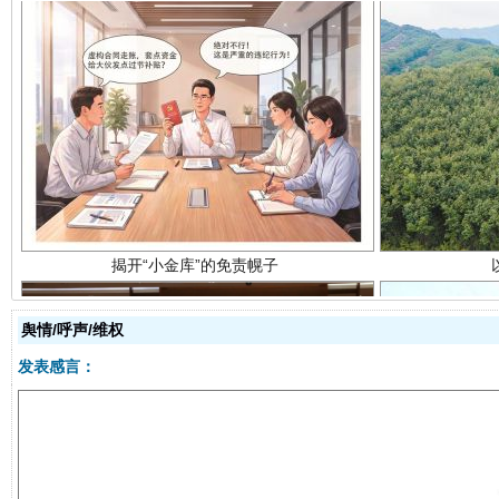
揭开“小金库”的免责幌子
舆情/呼声/维权
发表感言：
受贿1.44亿！段成刚被判无期
从幼儿