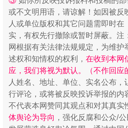
③
如你所反映投诉报料和投稿的部
或不文明用语，请谅解！如因被反
扯下公款旅游的“隐身衣”
如何以同
人或单位版权和其它问题需即时在
实，有权先行撤除或暂时屏蔽。注
网根据有关法律法规规定，为维护
述权和知情权的权利，
在收到本网
应，我们将视为默认。（不作回应
人姓名、地址、单位、实名公布，让
“蜀中异人”王建安的艺术幻境
行评论，或将被反映投诉举报的内
不代表本网赞同其观点和对其真实
体舆论为导向
，强化反腐和公众/公