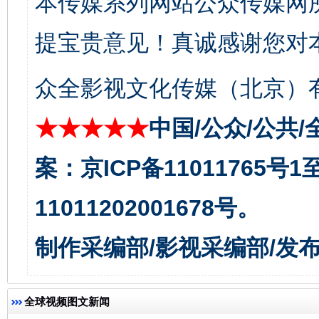
本传媒系列网站公众传媒网
东山县通报“牛蛙产品抗生素超标问题”
法
提宝贵意见！真诚感谢您对
众全影视文化传媒（北京）有
★★★★★
中国/公众/公共/
案：京ICP备11011765号
11011202001678号。
千年窑火 生生不息
一
制作采编部/影视采编部/发
全球视频图文新闻