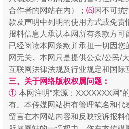
合作者的网站在内）；
⑸
因不可抗
款及声明中列明的使用方式或免责
报料信息人承认本网所有条款方可
全民健身五年计划来了！等你上场
已经阅读本网条款并承担一切因您
网无关。本网只是提供公众/公民/
互联网法律法规及行业规定和国际
三、关于网络版权权属问题：
①
本网注明“来源：XXXXXXX网”
有。本传媒网站拥有管理笔名和代
留言在本网站内容和反映投诉报料
阿坝州三大球赛在茂县开幕
规模最
所属网站的一切权力。你在本传媒