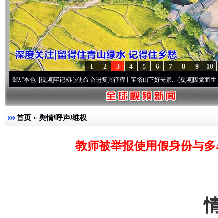
1
2
3
4
5
6
7
8
9
10
色
·[视频]
牢记初心使命 奋进复兴征程丨宝塔山下好光景..
·[视频]
因党而生 为党而战——
首页
»
舆情/呼声/维权
教师被举报使用假身份与多