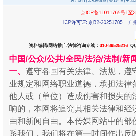
关于我们
|
公众采编部
|
法律声明
| 中国
京ICP备11011765号1至3
ICP许可证: 京B2-20251785
广
资料编辑/网络推广/法律咨询专线：
010-89525216
QQ
中国/公众/公共/全民/法治/法制/
一、
遵守各国有关法律、法规，遵
千年窑火 生生不息
一
业规定和网络职业道德，承担法律
他人或（单位）造成伤害和损失的
响的，本网将追究其相关法律和经
由和新闻自由。本传媒网站中的部
系我们，我们将在第一时间作出反