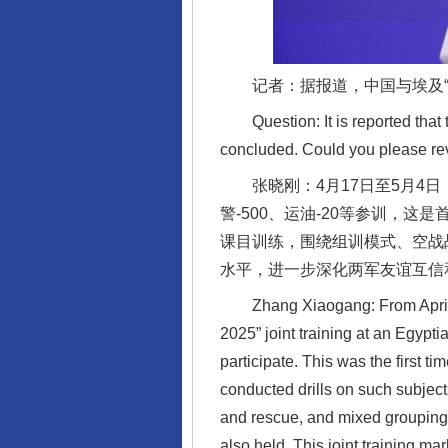
记者：据报道，中国与埃及“文
Question: It is reported that th
concluded. Could you please revie
张晓刚：4月17日至5月4日，
警-500、运油-20等参训，
课目训练，围绕组训模式、空战
水平，进一步深化两军友谊互信
Zhang Xiaogang: From April 17th
2025” joint training at an Egypt
participate. This was the first ti
conducted drills on such subject
and rescue, and mixed grouping.
also held. This joint training ma