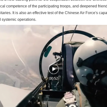
cal competence of the participating troops, and deepened friends
aries. It is also an effective test of the Chinese Air Force's capa
d systemic operations.
实
一纸欠条伤亲情 巡回调解促和解..