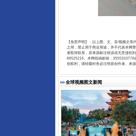
东山县通报“牛蛙产品抗生素超标问
【免责声明】：以上图、文、音/视频文章
之用，禁止用于商业用途，并不代表本网赞
者取得联系，若来源标注错误或无意侵犯到您的
89525216。本网投稿邮箱：355533
创权利，请转载时务必注明原创作者、来源：
全球视频图文新闻
千年窑火 生生不息