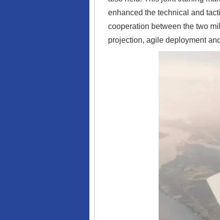
enhanced the technical and tacti
cooperation between the two milit
projection, agile deployment an
完善运行机制助力责任有效落