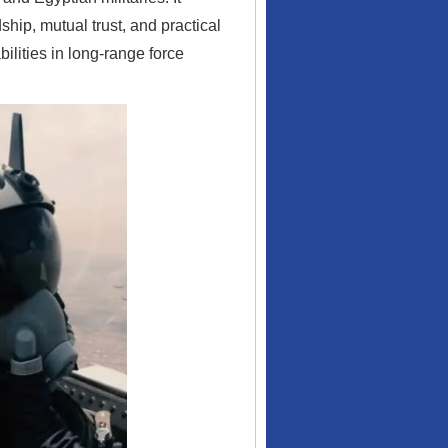
hip, mutual trust, and practical
bilities in long-range force
行业协会接连发公告