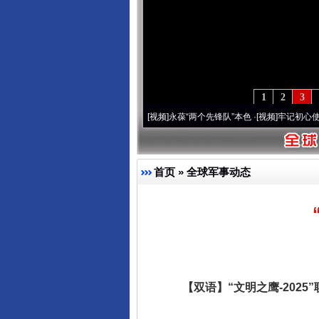
1
2
3
年 深刻改变雪域高原..
·[视频]
永葆“两个先锋队”本色
·[视频]
牢记初心使命 奋进复兴征
首页
»
全球军事动态
【双语】“文明之鹰-2025