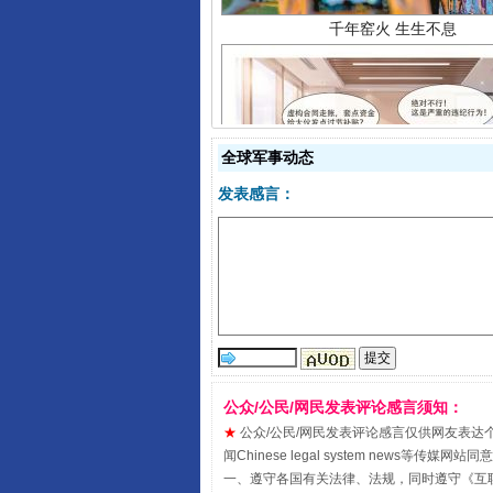
全球军事动态
揭开“小金库”的免责幌子
发表感言：
公众/公民/网民发表评论感言须知：
★
公众/公民/网民发表评论感言仅供网友表达个人看法
受贿1.44亿！段成刚被判无期
闻Chinese legal system new
一、遵守各国有关法律、法规，同时遵守《
互