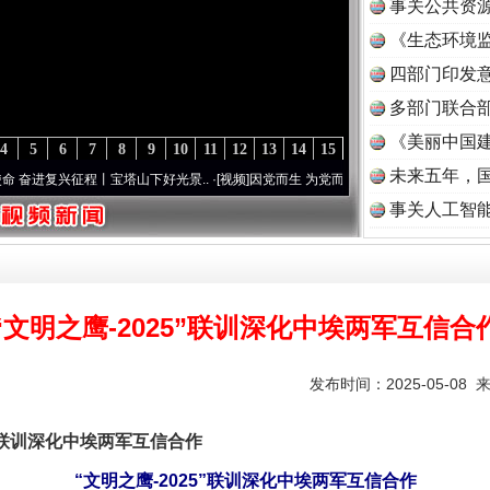
事关公共资
《生态环境监
读
四部门印发
多部门联合部
《美丽中国建
4
5
6
7
8
9
10
11
12
13
14
15
未来五年，
程丨宝塔山下好光景..
·[视频]
因党而生 为党而战——百年“纪”事⑧加强纪律..
·[视频]
牢
事关人工智
“文明之鹰-2025”联训深化中埃两军互信合
发布时间：2025-05-08 
”联训深化中埃两军互信合作
“文明之鹰-2025”联训深化中埃两军互信合作