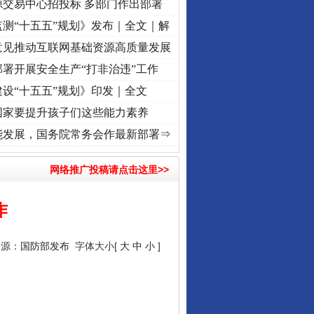
源交易中心招投标 多部门作出部署
测“十五五”规划》发布｜全文｜解
意见推动互联网基础资源高质量发展
署开展安全生产“打非治违”工作
设“十五五”规划》印发｜全文
国家要提升孩子们这些能力素养
记初心使命 奋进复兴征程丨“转折之城”激荡..
·[视频]
牢记初心使命 奋进复兴征程丨红船
能发展，国务院常务会作最新部署⇒
网络推广投稿请点击这里>>
作
来源：
国防部发布
字体大小[
大
中
小
]