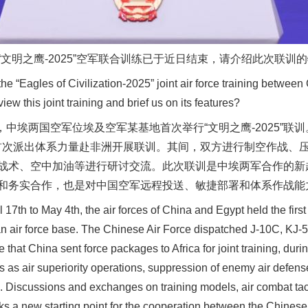
明之鹰-2025”空军联合训练已于近日结束，请介绍此次联训
e “Eagles of Civilization-2025” joint air force training betwee
w this joint training and brief us on its features?
中埃两国空军位埃及空军某基地首次举行“文明之鹰-2025”联训
这是首次派出体系力量赴非洲开展联训。其间，双方进行制空作战
战术、空中加油等进行研讨交流。此次联训是中埃两军合作的新
和务实合作，也是对中国空军远程投送、敏捷部署和体系作战能
 to May 4th, the air forces of China and Egypt held the first “
ian air force base. The Chinese Air Force dispatched J-10C, KJ-5
me that China sent force packages to Africa for joint training, dur
s as air superiority operations, suppression of enemy air defens
 Discussions and exchanges on training models, air combat tact
rks a new starting point for the cooperation between the Chinese 