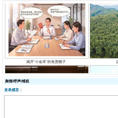
揭开“小金库”的免责幌子
舆情/呼声/维权
发表感言：
受贿1.44亿！段成刚被判无期
从幼儿