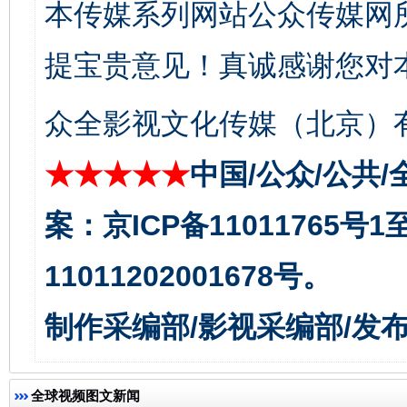
本传媒系列网站公众传媒网
东山县通报“牛蛙产品抗生素超标问题”
法
提宝贵意见！真诚感谢您对
众全影视文化传媒（北京）有
★★★★★
中国/公众/公共/
案：京ICP备11011765号
千年窑火 生生不息
一
11011202001678号。
制作采编部/影视采编部/发
全球视频图文新闻