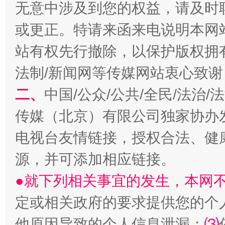
无意中涉及到您的权益，请及时
或更正。特请来函来电说明本网
揭开“小金库”的免责幌子
站有权先行撤除，以保护版权拥有者
法制/新闻网等传媒网站衷心致谢
二、
中国/公众/公共/全民/法治
传媒（北京）有限公司独家协办
电视台友情链接，授权合法、健
源，并可添加相应链接。
受贿1.44亿！段成刚被判无期
从幼儿
●就下列相关事宜的发生，本网
定或相关政府的要求提供您的个
他原因导致的个人信息泄漏；
⑶