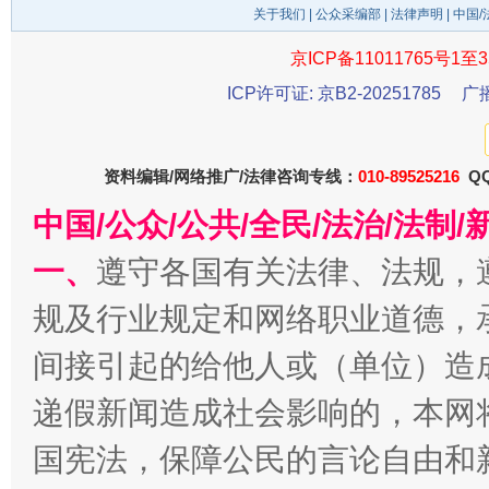
关于我们
|
公众采编部
|
法律声明
| 中国
京ICP备11011765号1至3
ICP许可证: 京B2-20251785
广
资料编辑/网络推广/法律咨询专线：
010-89525216
QQ
中国/公众/公共/全民/法治/法
一、
遵守各国有关法律、法规，
千年窑火 生生不息
一
规及行业规定和网络职业道德，
间接引起的给他人或（单位）造
递假新闻造成社会影响的，本网
国宪法，保障公民的言论自由和