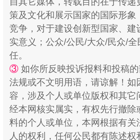
自其它媒体，转载目的在于传递
策及文化和展示国家的国际形象
扯下公款旅游的“隐身衣”
如何以同
竞争，对于建设创新型国家、建
实意义；公众/公民/大众/民众
任。
③
如你所反映投诉报料和投稿的
法规或不文明用语，请谅解！如
容，涉及个人或单位版权和其它
“蜀中异人”王建安的艺术幻境
经本网核实属实，有权先行撤除
料的个人或单位，本网根据有关
人的权利，任何公民都有陈述权