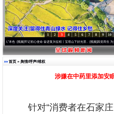
1
2
3
4
5
6
7
8
9
10
·[视频]
牢记初心使命 奋进复兴征程丨宝塔山下好光景..
·[视频]
因党而生 为党而战——百
首页
»
舆情/呼声/维权
涉嫌在中药里添加安
针对“消费者在石家庄