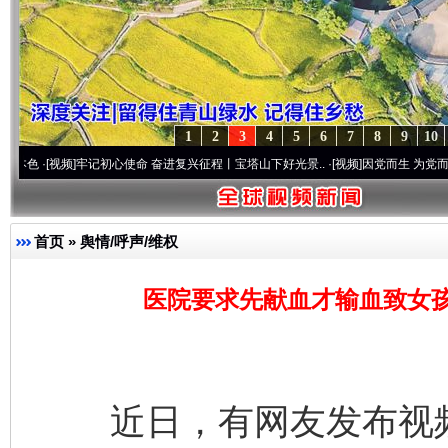
1
2
3
4
5
6
7
8
9
10
]
牢记初心使命 奋进复兴征程丨宝塔山下好光景..
·[视频]
因党而生 为党而战——百年“纪
首页
»
舆情/呼声/维权
医院要求先献血才输血致女
近日，有网友发布视频