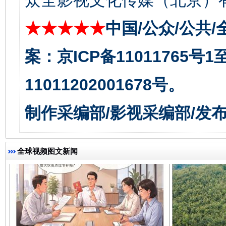
众全影视文化传媒（北京）有
★★★★★
中国/公众/公共/
千年窑火 生生不息
一
案：京ICP备11011765号
11011202001678号。
制作采编部/影视采编部/发
全球视频图文新闻
揭开“小金库”的免责幌子