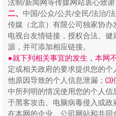
法制/新闻网等传媒网站衷心致谢
二、
中国/公众/公共/全民/法治
传媒（北京）有限公司独家协办
电视台友情链接，授权合法、健
受贿1.44亿！段成刚被判无期
从幼儿
源，并可添加相应链接。
●就下列相关事宜的发生，本网
定或相关政府的要求提供您的个
他原因导致的个人信息泄漏；
⑶
中所列明的情况使用您的个人信
于黑客攻击、电脑病毒侵入或政
全民健身五年计划来了！等你上场
在本网的企业、公司网站和共同