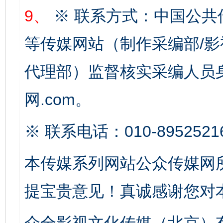
完善运行机制助力责任有效落实
一纸欠条
9、
※ 联系方式：中国公共
等传媒网站（制作采编部/影
代理部）监督核实采编人员身
网.com。
※ 联系电话：010-8952521
东山县通报“牛蛙产品抗生素超标问题”
法
本传媒系列网站公众传媒网
提宝贵意见！真诚感谢您对