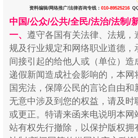
资料编辑/网络推广/法律咨询专线：
010-89525216
QQ
千年窑火 生生不息
一
中国/公众/公共/全民/法治/法
一、
遵守各国有关法律、法规，
规及行业规定和网络职业道德，
间接引起的给他人或（单位）造
递假新闻造成社会影响的，本网
国宪法，保障公民的言论自由和
无意中涉及到您的权益，请及时
揭开“小金库”的免责幌子
或更正。特请来函来电说明本网
站有权先行撤除，以保护版权拥有者