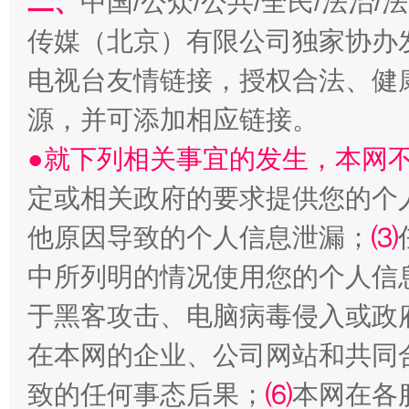
二、
中国/公众/公共/全民/法治
传媒（北京）有限公司独家协办
电视台友情链接，授权合法、健
受贿1.44亿！段成刚被判无期
从幼儿
源，并可添加相应链接。
●就下列相关事宜的发生，本网
定或相关政府的要求提供您的个
他原因导致的个人信息泄漏；
⑶
中所列明的情况使用您的个人信
于黑客攻击、电脑病毒侵入或政
全民健身五年计划来了！等你上场
在本网的企业、公司网站和共同
致的任何事态后果；
⑹
本网在各