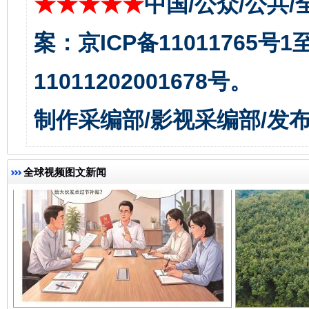
★★★★★
中国/公众/公共/
案：京ICP备11011765号
千年窑火 生生不息
一
11011202001678号。
制作采编部/影视采编部/发
全球视频图文新闻
揭开“小金库”的免责幌子