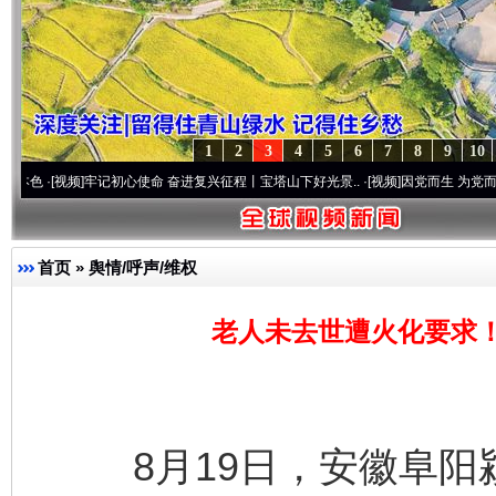
1
2
3
4
5
6
7
8
9
10
频]
牢记初心使命 奋进复兴征程丨宝塔山下好光景..
·[视频]
因党而生 为党而战——百年“纪
首页
»
舆情/呼声/维权
老人未去世遭火化要求
8月19日，安徽阜阳