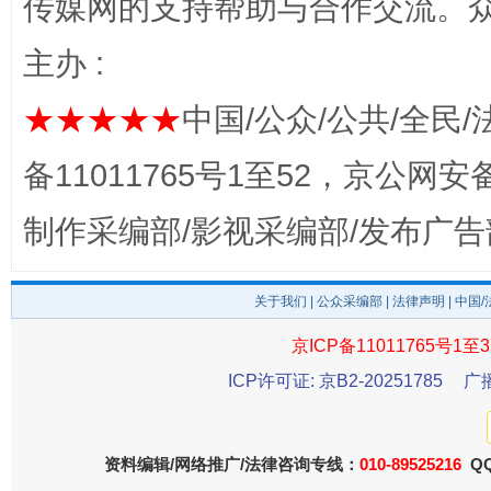
传媒网的支持帮助与合作交流。
主办 :
★★★★★
中国/公众/公共/全民/
备11011765号1至52，京公网安备：
制作采编部/影视采编部/发布广告
东山县通报“牛蛙产品抗生素超标问题”
法
关于我们
|
公众采编部
|
法律声明
| 中国
京ICP备11011765号1至3
ICP许可证: 京B2-20251785
广
资料编辑/网络推广/法律咨询专线：
010-89525216
QQ