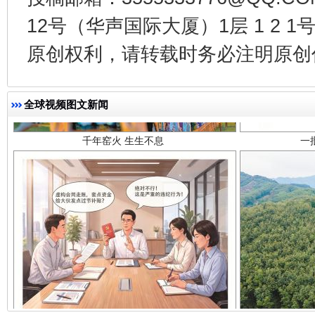
12号（华声国际大厦）1层 1 2
原创权利，请转载时务必注明原创作
千年窑火 生生不息
一
全球视频图文新闻
揭开“小金库”的免责幌子