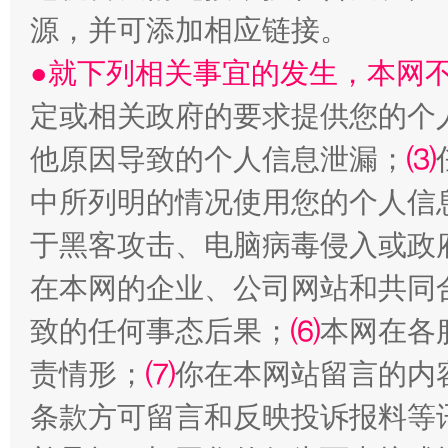
源，并可添加相应链接。
●就下列相关事宜的发生，本网
定或相关政府的要求提供您的个
受贿1.44亿！段成刚被判无期
从幼儿
他原因导致的个人信息泄漏；
⑶
中所列明的情况使用您的个人信
于黑客攻击、电脑病毒侵入或政
在本网的企业、公司网站和共同
致的任何事态后果；
⑹
本网在各
责情形；
⑺
你在本网站留言的内
全民健身五年计划来了！等你上场
条款方可留言和反映投诉报料等