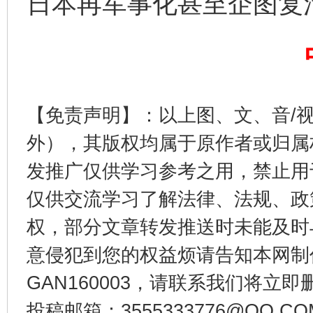
日本再军事化甚至企图复
【免责声明】：以上图、文、音/
外），其版权均属于原作者或归属
发推广仅供学习参考之用，禁止用
东山县通报“牛蛙产品抗生素超标问题”
法
仅供交流学习了解法律、法规、政
权，部分文章转发推送时未能及时
意侵犯到您的权益烦请告知本网制作采编
GAN160003，请联系我们将立即删
投稿邮箱：3555333776@QQ