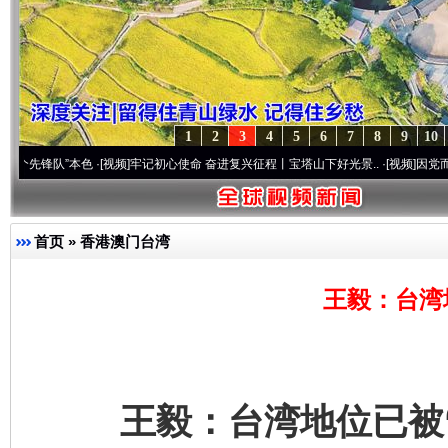
1
2
3
4
5
6
7
8
9
10
队”本色
·[视频]
牢记初心使命 奋进复兴征程丨宝塔山下好光景..
·[视频]
因党而生 为党而战
首页
»
香港澳门台湾
王毅：台湾
王毅：台湾地位已被“