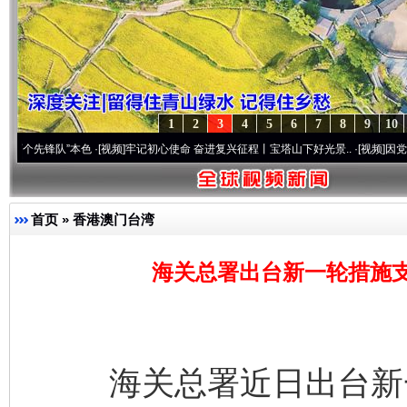
1
2
3
4
5
6
7
8
9
10
队”本色
·[视频]
牢记初心使命 奋进复兴征程丨宝塔山下好光景..
·[视频]
因党而生 为党而
首页
»
香港澳门台湾
海关总署出台新一轮措施
海关总署近日出台新一