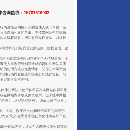
法律咨询热线：
15701616003
行为直接或间接引起的给他人或（单位）造
言论自由和新闻自由。本传媒网站中的部份
法人版权所有，网站有权先行撤除，以保护
走走走！国家喊你健身啦
健康网站和报刊电视台友情链接，授权合法、健
信息泄漏或其他原因导致的个人信息泄漏；
⑶
毒侵入或政府管制而造成的暂时性网站关闭
明的使用方式或免责情形；
⑺
你在本网站留
您的行为而直接或间接引起的法律责任，与
将不定期更新本声明。
合作伙伴的网站上使用你留言在本网站内容和反
权在网站内转载或修改引用。但未经本网授
源于：XXXXXXX网”。违反上述声明者，
法律、法规、政策及文化和展示国家的国际形
大众/民众/全民勇于担任文化使者与和平使
山西：不断增强治理腐败综合效能
的部份作品内容，涉及个人或单位版权和其它