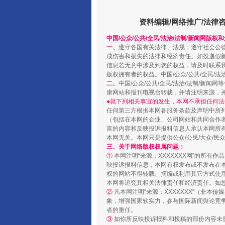
资料编辑/网络推广/法律
中国/公众/公共/全民/法治/法制/新闻网版权
一、
遵守各国有关法律、法规，遵守社会公
成伤害和损失的法律和经济责任。如投递假
信息若无意中涉及到您的权益，请及时联系
版权拥有者的权益。中国/公众/公共/全民/法
阿坝州三大球赛在茂县开幕
二、
中国/公众/公共/全民/法治/法制/
康网站和报刊电视台转载，并请注明来源，
●就下列相关事宜的发生，本网不承担任何法
任何第三方根据本网各服务条款及声明中所
（包括在本网的企业、公司网站和共同合作
言的内容和反映投诉报料信息人承认本网所
本网无关。本网只是提供公众/公民/大众/
三、关于网络版权权属问题：
①
本网注明“来源：XXXXXXX网”的所有
映投诉报料信息，本网有权发布或不发布在
权的网站不得转载、摘编或利用其它方式使用
本网将追究其相关法律责任和经济责任。如
②
凡本网注明“来源：XXXXXXX”（非
象，增强国家软实力，参与国际新闻舆论竞争
者的重任。
国家大学科技园优化重塑工作
③
如你所反映投诉报料和投稿的部份内容未