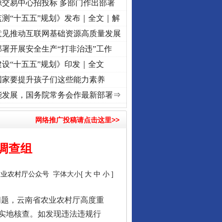
源交易中心招投标 多部门作出部署
测“十五五”规划》发布｜全文｜解
意见推动互联网基础资源高质量发展
署开展安全生产“打非治违”工作
设“十五五”规划》印发｜全文
国家要提升孩子们这些能力素养
·[视频]
牢记初心使命 奋进复兴征程丨“转折之城”激荡..
·[视频]
牢记初心使命 奋进复兴征
能发展，国务院常务会作最新部署⇒
网络推广投稿请点击这里>>
调查组
农业农村厅公众号
字体大小[
大
中
小
]
问题，云南省农业农村厅高度重
实地核查。如发现违法违规行