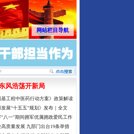
网站栏目导航
东风浩荡开新局
强基工程中医药行动方案》政策解读
发展“十五五”规划》发布｜全文
"八一"期间拥军优属拥政爱民工作
高质量发展 九部门出台19条举措