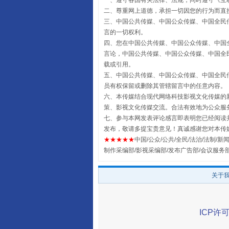
一、遵守各国有关法律、法规，同时遵守《
互
二、尊重网上道德，承担一切因您的行为而直
三、中国公共传媒、中国公众传媒、中国全民传媒China 
言的一切权利。
受贿1.44亿！段成刚被判无期
四、您在中国公共传媒、中国公众传媒、中国全民传媒Chin
言论，中国公共传媒、中国公众传媒、中国全民传媒China
载或引用。
五、中国公共传媒、中国公众传媒、中国全民传媒China 
员有权保留或删除其管辖留言中的任意内容。
六、本传媒结合现代网络科技影视文化传媒的新
策、影视文化传媒交流。合法有效地为公众服
七、参与本网发表评论感言即表明您已经阅读并
发布，敬请多提宝贵意见！真诚感谢您对本传
★★★★★
中国/公众/公共/全民/法治/法制/新闻
制作采编部/影视采编部/发布广告部/会议服务
全民健身五年计划来了！等你上
关于
ICP许可