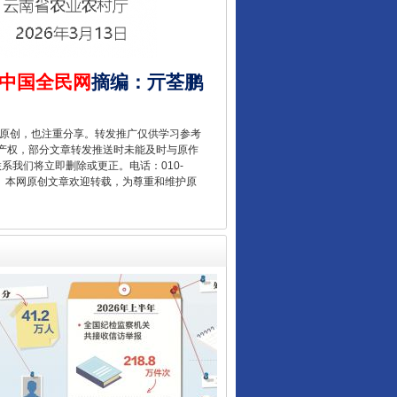
中国全民网
摘编
：
亓荃鹏
重原创，也注重分享。转发推广仅供学习参考
产权，部分文章转发推送时未能及时与原作
让核能赋能千行百业
联系我们将立即删除或更正。电话：010-
2 1号。本网原创文章欢迎转载，为尊重和维护原
从数据变化看反腐深化