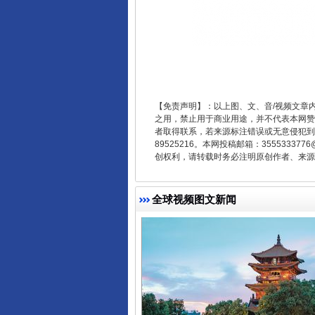
【免责声明】：以上图、文、音/视频文章
之用，禁止用于商业用途，并不代表本网赞
东山县通报“牛蛙产品抗生素超标问
者取得联系，若来源标注错误或无意侵犯到您的
89525216。本网投稿邮箱：355533
创权利，请转载时务必注明原创作者、来源：
全球视频图文新闻
千年窑火 生生不息