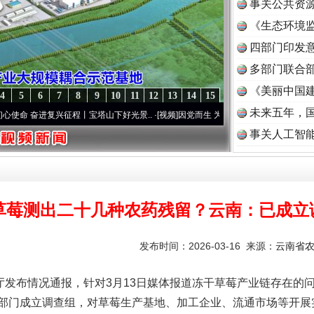
事关公共资
《生态环境监
读
四部门印发
多部门联合部
《美丽中国建
4
5
6
7
8
9
10
11
12
13
14
15
未来五年，
奋进复兴征程丨宝塔山下好光景..
·[视频]
因党而生 为党而战——百年“纪”事⑧加强纪律..
事关人工智
草莓测出二十几种农药残留？云南：已成立
发布时间：2026-03-16 来源：
云南省
发布情况通报，针对3月13日媒体报道冻干草莓产业链存在的
部门成立调查组，对草莓生产基地、加工企业、流通市场等开展