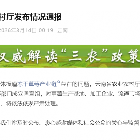
实
一纸欠条伤亲情 巡回调解促和解..