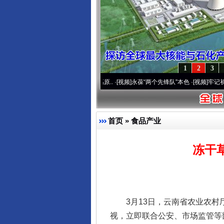
1
2
3
运营20周年 深刻改变雪域高原..
·[视频]
永葆“两个先锋队”本色
·[视频]
牢记初心使命 
首页
»
食品产业
冻干
3月13日，云南省农业农村厅
视，立即联合公安、市场监管等