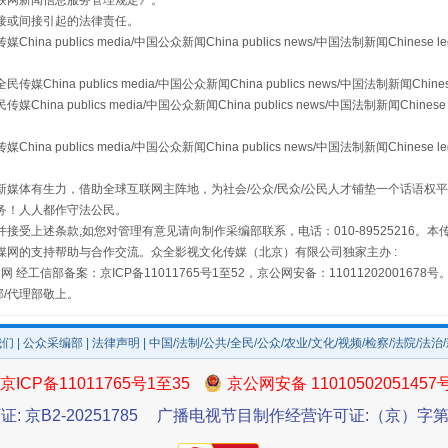
联网新闻信息服务管理规定
》。
接或间接引起的法律责任。
publics media/中国公众新闻China publics news/中国法制新闻Chinese l
从幼儿园到大学，有这些资助
a publics media/中国公众新闻China publics news/中国法制新闻Chinese
 publics media/中国公众新闻China publics news/中国法制新闻Chinese 
publics media/中国公众新闻China publics news/中国法制新闻Chinese l
媒体有生力，借助全球互联网主阵地，为社会/公众/民众/公民人才铺垫一个话语权平
务！人人都作守法公民。
接受上述条款,如您对管理有意见请向制作采编部联系，电话：010-89525216。
媒网的支持帮助与合作交流。众全影视文化传媒（北京）有限公司独家主办 :
网 经工信部备案：京ICP备11011765号1至52，京公网安备：11011202001678号
部/代理部敬上。
场
事关残疾人未来5年
我们
|
公众采编部
|
法律声明
| 中国/法制/公共/全民/公众/农业/文化/视频/检察/法院/法治
京ICP备11011765号1至35
京公网安备 11010502051457
证: 京B2-20251785
广播电视节目制作经营许可证:（京）字第3