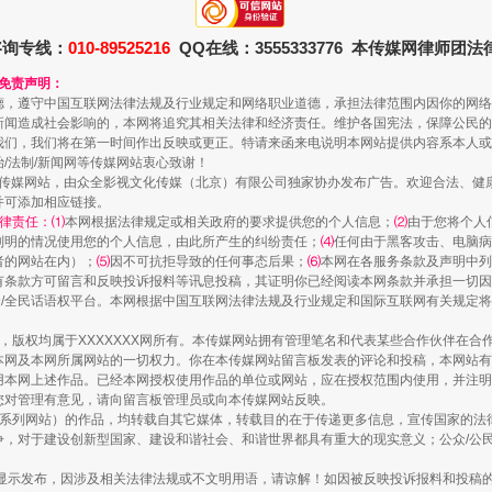
咨询专线：
010-89525216
QQ在线：3555333776 本传媒网律师团
和免责声明：
德，遵守中国互联网法律法规及行业规定和网络职业道德，承担法律范围内因你的网络
新闻造成社会影响的，本网将追究其相关法律和经济责任。维护各国宪法，保障公民的
我们，我们将在第一时间作出反映或更正。特请来函来电说明本网站提供内容系本人或
治/法制/新闻网等传媒网站衷心致谢！
规模最大的光氢储一体化项目
新闻网等传媒网站，由众全影视文化传媒（北京）有限公司独家协办发布广告。欢迎合法、
并可添加相应链接。
律责任：⑴
本网根据法律规定或相关政府的要求提供您的个人信息；
⑵
由于您将个人
列明的情况使用您的个人信息，由此所产生的纠纷责任；
⑷
任何由于黑客攻击、电脑病
者的网站在内）；
⑸
因不可抗拒导致的任何事态后果；
⑹
本网在各服务条款及声明中列
有条款方可留言和反映投诉报料等讯息投稿，其证明你已经阅读本网条款并承担一切因
民众/全民话语权平台。本网根据中国互联网法律法规及行业规定和国际互联网有关规定
作品，版权均属于XXXXXXX网所有。本传媒网站拥有管理笔名和代表某些合作伙伴在
本网及本网所属网站的一切权力。你在本传媒网站留言板发表的评论和投稿，本网站有
本网上述作品。已经本网授权使用作品的单位或网站，应在授权范围内使用，并注明“来
您对管理有意见，请向留言板管理员或向本传媒网站反映。
本传媒系列网站）的作品，均转载自其它媒体，转载目的在于传递更多信息，宣传国家的
，对于建设创新型国家、建设和谐社会、和谐世界都具有重大的现实意义；公众/公民/
镜头丨大暑三秋近
显示发布，因涉及相关法律法规或不文明用语，请谅解！如因被反映投诉报料和投稿