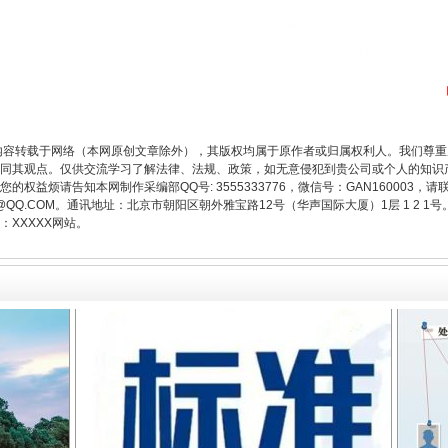
内容转载于网络（本网原创文章除外），其版权均属于原作者或归属权利人。我们尊
同其观点。仅供交流学习了解法律、法规、政策，如无意侵犯到贵公司或个人的知识
题”
法徽映军营 权益有保障
权益烦请告知本网制作采编部QQ号: 3555333776，微信号：GAN160003，请
3776@QQ.COM。通讯地址：北京市朝阳区朝外雅宝路12号（华声国际大厦）1层 1 
XXXXX网站。
一批国家标准开始实施