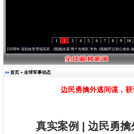
1
2
3
4
5
6
7
8
9
10
年 深刻改变雪域高原..
·[视频]
永葆“两个先锋队”本色
·[视频]
牢记初心使命 奋进复兴征
首页
»
全球军事动态
边民勇擒外逃间谍，获
真实案例 | 边民勇擒