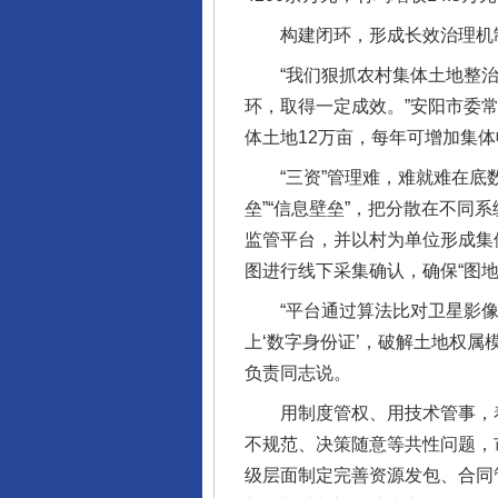
构建闭环，形成长效治理机
“我们狠抓农村集体土地整治，
环，取得一定成效。”安阳市委
体土地12万亩，每年可增加集体收
“三资”管理难，难就难在底数
垒”“信息壁垒”，把分散在不同
监管平台，并以村为单位形成集
图进行线下采集确认，确保“图地
“平台通过算法比对卫星影像
上‘数字身份证’，破解土地权
负责同志说。
用制度管权、用技术管事，着力
不规范、决策随意等共性问题，
级层面制定完善资源发包、合同