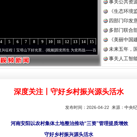
事关公共资
《生态环境监
读
四部门印发
多部门联合部
《美丽中国建
4
5
6
7
8
9
10
11
12
13
14
15
未来五年，
塔山下好光景..
·[视频]
因党而生 为党而战——百年“纪”事⑧加强纪律..
·[视频]
牢记初心
事关人工智
深度关注丨守好乡村振兴源头活水
发布时间：2026-04-22 来源：
中央
河南安阳以农村集体土地整治推动“三资”管理提质增效
守好乡村振兴源头活水