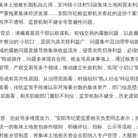
集体土地被长期私自占用，宜沟镇小洼村53亩集体土地闲置未利
严重拖累集体经济发展……安阳市纪检监察机关查处的这些个案背
程序不透明、监督机制不健全等普遍性问题。
背后，潜藏着基层干部以权谋私、权钱交易的腐败问题，以及履
中整治的‘小切口’，是因为其关联利益广、问题集中且治理带动
域的腐败问题直接导致集体收益流失，侵害农民切身利益，必须
力”暗箱操作，问题多体现在合同、租金等具体事项上，通过核查
理、产权交易等多个领域，推动建立长效机制，实现“小切口”撬
有其共性原因。从治理层面看，村级组织“熟人社会”特征明
面看，传统监管手段难以应对海量分散的集体资产，部门信息壁
度层面看，相关职能部门履职不到位，监管机制不健全，历史遗
、惩处等多维度发力。”安阳市纪委监委相关负责同志表示，
统一的集体土地发包操作细则，明确评估、招标、公示等流程，
村账乡管制度，将集体土地相关资金全部纳入专户管理，大额资