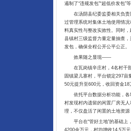
遏制了“违规发包”“超低价发包
在汤阴县纪委监委相关负责同志
过管理系统对集体土地使用情况
料真实性与整改实效性。同时，
县镇村三级监督力量定量抽查，
发包，确保全程公开公平公正。
效果随之显现——
在瓦岗镇辛庄村，4名村干部因
固镇梁儿寨村，平台锁定297亩
50元提升至600元，收回资金1
依托平台数据分析功能，各地
村发现村内遗留的闲置厂房无人
理，不仅盘活了闲置的土地资源
平台在“管好土地”的基础上，
4200余万元，村均增收14.