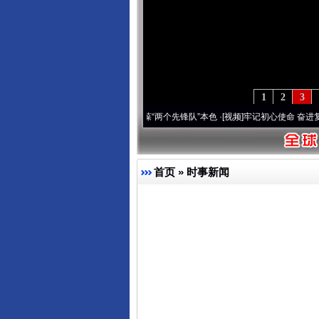
1
2
3
刻改变雪域高原..
·[视频]
永葆“两个先锋队”本色
·[视频]
牢记初心使命 奋进复兴征程丨宝
首页
»
时事新闻