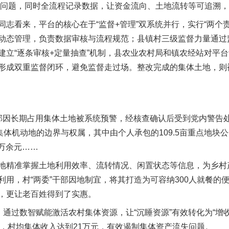
”等问题，同时全流程记录数据，让资金流向、土地流转等可追溯
看来，平台的核心在于“监督+管理”双系统并行，实行“两个责
动态管理，负责数据审核与流程规范；县镇村三级监督力量通过
建立“逐条审核+定量抽查”机制，县农业农村局和镇农经站对平
形成双重监督闭环，避免监督走过场。整改完成的集体土地，则
长期占用集体土地被系统预警，经核查确认后受到党内警告处
集体机动地的边界与权属，其中由个人承包的109.5亩重点地块
8万余元……
精准掌握土地利用效率、流转情况、闲置状态等信息，为乡村
利用，村“两委”干部因地制宜，将其打造为可容纳300人就餐的
，更让老百姓得到了实惠。
通过数智赋能激活农村集体资源，让“沉睡资源”有效转化为“增
5万元，村均集体收入达到21万元，有效遏制集体资产流失问题。