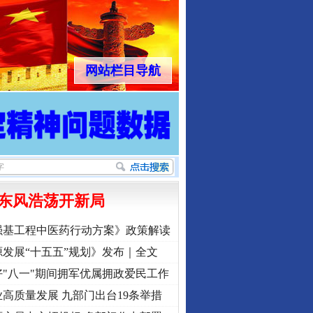
网站栏目导航
东风浩荡开新局
强基工程中医药行动方案》政策解读
发展“十五五”规划》发布｜全文
"八一"期间拥军优属拥政爱民工作
高质量发展 九部门出台19条举措