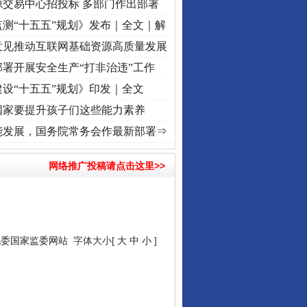
源交易中心招投标 多部门作出部署
测“十五五”规划》发布｜全文｜解
意见推动互联网基础资源高质量发展
署开展安全生产“打非治违”工作
设“十五五”规划》印发｜全文
国家要提升孩子们这些能力素养
使命 奋进复兴征程丨“转折之城”激荡..
·[视频]
牢记初心使命 奋进复兴征程丨红船起航处 
能发展，国务院常务会作最新部署⇒
网络推广投稿请点击这里>>
纪委国家监委网站
字体大小[
大
中
小
]