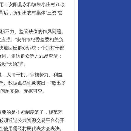
用；安阳县永和镇朱小庄村70余
后，折射出农村集体“三资”管
职不力、监管缺位的作风问题。
效应强。”安阳市纪委监委相关负
快速回应群众诉求；个别村干部
合同、走访群众等方式易查清；
动“大治理”。
显，人情干扰、宗族势力、利益
垒、数据孤岛现象突出，“数出多
留问题复杂、无据可查。
首要的是扎紧制度笼子，规范环
必须通过公共资源交易平台公开
金使用需经村民代表大会表决。