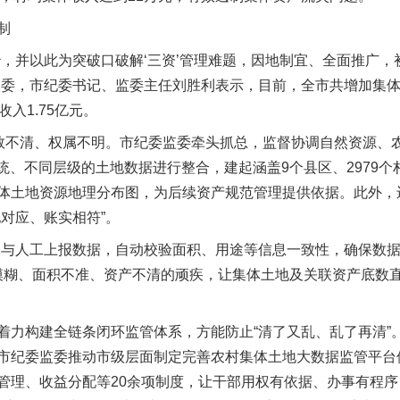
制
并以此为突破口破解‘三资’管理难题，因地制宜、全面推广，初
常委，市纪委书记、监委主任刘胜利表示，目前，全市共增加集体收
入1.75亿元。
不清、权属不明。市纪委监委牵头抓总，监督协调自然资源、农
系统、不同层级的土地数据进行整合，建起涵盖9个县区、2979个
体土地资源地理分布图，为后续资产规范管理提供依据。此外，
对应、账实相符”。
与人工上报数据，自动校验面积、用途等信息一致性，确保数据
属模糊、面积不准、资产不清的顽疾，让集体土地及关联资产底数
构建全链条闭环监管体系，方能防止“清了又乱、乱了再清”
市纪委监委推动市级层面制定完善农村集体土地大数据监管平台
管理、收益分配等20余项制度，让干部用权有依据、办事有程