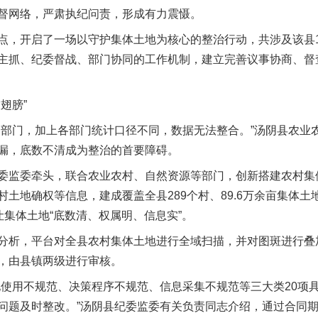
督网络，严肃执纪问责，形成有力震慑。
开启了一场以守护集体土地为核心的整治行动，共涉及该县13
主抓、纪委督战、部门协同的工作机制，建立完善议事协商、督
翅膀”
门，加上各部门统计口径不同，数据无法整合。”汤阴县农业
漏，底数不清成为整治的首要障碍。
监委牵头，联合农业农村、自然资源等部门，创新搭建农村集
土地确权等信息，建成覆盖全县289个村、89.6万余亩集体
让集体土地“底数清、权属明、信息实”。
析，平台对全县农村集体土地进行全域扫描，并对图斑进行叠
，由县镇两级进行审核。
用不规范、决策程序不规范、信息采集不规范等三大类20项
问题及时整改。”汤阴县纪委监委有关负责同志介绍，通过合同