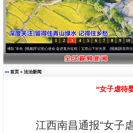
1
2
3
4
5
6
7
8
9
10
本色
·[视频]
牢记初心使命 奋进复兴征程丨宝塔山下好光景..
·[视频]
因党而生 为党而战—
首页
»
法治新闻
“女子虐待
江西南昌通报“女子虐