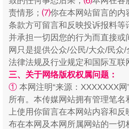
致的任何事态后果；
⑹
本网在各
全民健身五年计划来了！等你上场
责情形；
⑺
你在本网站留言的内
条款方可留言和反映投诉报料等
并承担一切因您的行为而直接或
网只是提供公众/公民/大众/民
法律法规及行业规定和国际互联
三、关于网络版权权属问题：
阿坝州三大球赛在茂县开幕
规模最
①
本网注明“来源：XXXXXXX网
所有。本传媒网站拥有管理笔名
上使用你留言在本网站内容和反
布在本网及本网所属网站的一切