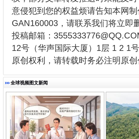
意侵犯到您的权益烦请告知本网制作采编
GAN160003，请联系我们将立即删
投稿邮箱：3555333776@QQ
12号（华声国际大厦）1层 1 2
千年窑火 生生不息
一
原创权利，请转载时务必注明原创作
全球视频图文新闻
揭开“小金库”的免责幌子