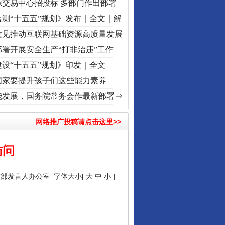
源交易中心招投标 多部门作出部署
测“十五五”规划》发布｜全文｜解
意见推动互联网基础资源高质量发展
让核能赋能千行百业
署开展安全生产“打非治违”工作
设“十五五”规划》印发｜全文
国家要提升孩子们这些能力素养
进复兴征程丨红船起航处 潮起..
·[视频]
一首歌的时间，读懂乐至的“诗与远方”
·[视频]
能发展，国务院常务会作最新部署⇒
网络推广投稿请点击这里>>
访问
从数据变化看反腐深化
交部发言人办公室
字体大小[
大
中
小
]