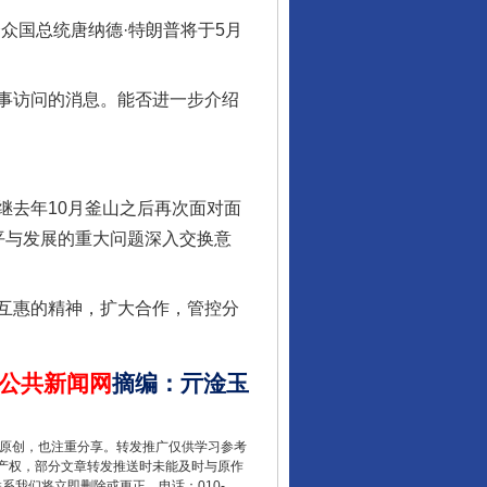
众国总统唐纳德·特朗普将于5月
事访问的消息。能否进一步介绍
酒驾未被当场查获能处罚吗
继去年10月釜山之后再次面对面
平与发展的重大问题深入交换意
互惠的精神，扩大合作，管控分
公共新闻网
摘编
：
亓淦玉
重原创，也注重分享。转发推广仅供学习参考
“后车司机肯定在骂我”
产权，部分文章转发推送时未能及时与原作
联系我们将立即删除或更正。电话：010-