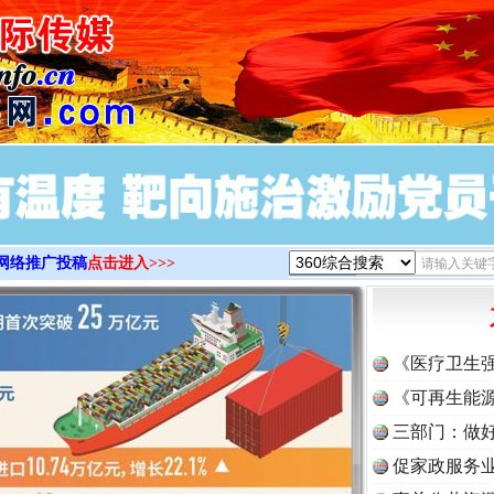
>
网络推广投稿
点击进入>>>
实
一纸欠条伤亲情 巡回调解促和解..
《医疗卫生
《可再生能源
三部门：做好
促家政服务业