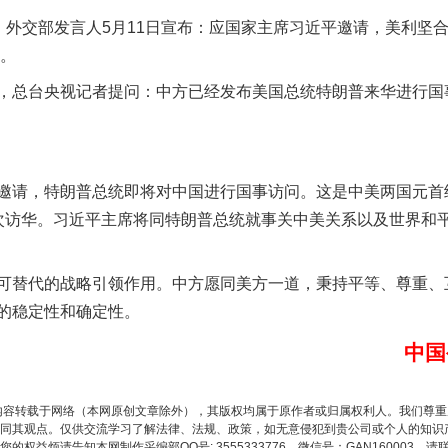
外交部发言人5月11日宣布：应国家主席习近平邀请，美利坚合
问。
总台央视记者提问：中方已经发布美国总统特朗普来华进行国
以产业富民促振兴
邀请，特朗普总统即将对中国进行国事访问。这是中美两国元首
次访华。习近平主席将同特朗普总统就事关中美关系以及世界和
替代的战略引领作用。中方愿同美方一道，秉持平等、尊重、
的稳定性和确定性。
中国
内容转载于网络（本网原创文章除外），其版权均属于原作者或归属权利人。我们尊
从幼儿园到大学，有这些资助
同其观点。仅供交流学习了解法律、法规、政策，如无意侵犯到贵公司或个人的知识
权益烦请告知本网制作采编部QQ号: 3555333776，微信号：GAN160003，请