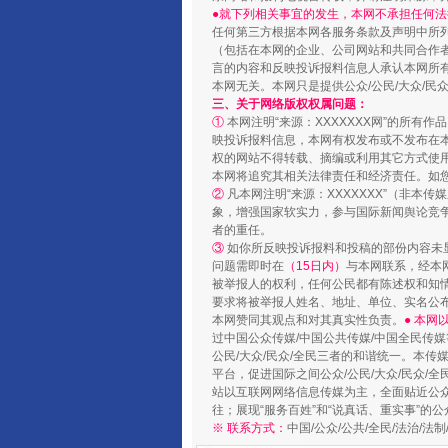
●就下列相关事宜的发生，本网不承担任何法
任何第三方根据本网各服务条款及声明中所
（包括在本网的企业、公司网站和共同合作
言的内容和反映投诉报料信息人承认本网所
本网无关。本网只是提供公众/公民/大众/
三、关于网络版权权属问题：
①
本网注明“来源：XXXXXXX网”的所有
映投诉报料信息，本网有权发布或不发布在
权的网站不得转载、摘编或利用其它方式使用
本网将追究其相关法律责任和经济责任。如
②
凡本网注明“来源：XXXXXXX”（非
象，增强国家软实力，参与国际新闻舆论竞争
完善运行机制助力责任有效落
者的重任。
③
如你所反映投诉报料和投稿的部份内容未
问题需即时在
（15日内）
与本网联系，经本
被举报人的权利，任何公民都有陈述权和知
要求将被举报人姓名、地址、单位、实名公布
本网赞同其观点和对其真实性负责。
● 本
过中国公众传媒/中国公共传媒/中国全民传媒
公民/大众/民众/全民三者的和谐统一。本传
平台，促进国际之间公众/公民/大众/民众/
站以互联网网络信息传媒为主，全面贴近公众/
往；展现“服务百姓”和“说真话、重实事”的公
※ 联系方式：
中国/公众/公共/全民/法治/