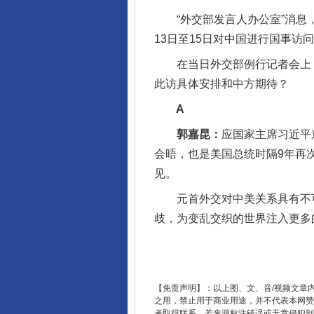
“外交部发言人办公室”消息，
13日至15日对中国进行国事访
在当日外交部例行记者会上，
此访具体安排和中方期待？
揭开“小金库”的免责幌子
A
郭嘉昆：
应国家主席习近平
会晤，也是美国总统时隔9年再
见。
元首外交对中美关系具有不可
歧，为变乱交织的世界注入更多
【免责声明】：以上图、文、音/视频文章
受贿1.44亿！段成刚被判无期
之用，禁止用于商业用途，并不代表本网赞
者取得联系，若来源标注错误或无意侵犯到您的