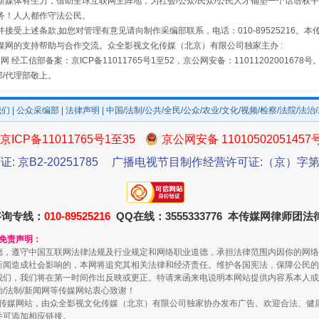
媒体有生力，借助全球互联网主阵地，为社会/公众/民众/公民人才铺垫一个话语权平
务！人人都作守法公民。
接受上述条款,如您对管理有意见请向制作采编部联系，电话：010-89525216。
媒网的支持帮助与合作交流。众全影视文化传媒（北京）有限公司独家主办 :
网 经工信部备案：京ICP备11011765号1至52，京公网安备：11011202001678号
部/代理部敬上。
如何以同查同治破解风腐交织难题
我们
|
公众采编部
|
法律声明
| 中国/法制/公共/全民/公众/农业/文化/视频/检察/法院/法治
京ICP备11011765号1至35
京公网安备 11010502051457
证: 京B2-20251785
广播电视节目制作经营许可证:（京）字第3
咨询专线：
010-89525216
QQ在线：3555333776 本传媒网律师团
和免责声明：
德，遵守中国互联网法律法规及行业规定和网络职业道德，承担法律范围内因你的网络
新闻造成社会影响的，本网将追究其相关法律和经济责任。维护各国宪法，保障公民的
我们，我们将在第一时间作出反映或更正。特请来函来电说明本网站提供内容系本人或
一颗心始终滚烫
治/法制/新闻网等传媒网站衷心致谢！
新闻网等传媒网站，由众全影视文化传媒（北京）有限公司独家协办发布广告。欢迎合法、
并可添加相应链接。