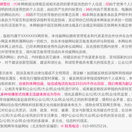
律责任：⑴
本网根据法律规定或相关政府的要求提供您的个人信息；
⑵
由于您将个人
列明的情况使用您的个人信息，由此所产生的纠纷责任；
⑷
任何由于黑客攻击、电脑病
者的网站在内）；
⑸
因不可抗拒导致的任何事态后果；
⑹
本网在各服务条款及声明中列
有条款方可留言和反映投诉报料等讯息投稿，其证明你已经阅读本网条款并承担一切因
民众/全民话语权平台。本网根据中国互联网法律法规及行业规定和国际互联网有关规定
作品，版权均属于XXXXXXX网所有。本传媒网站拥有管理笔名和代表某些合作伙伴在
本网及本网所属网站的一切权力。你在本传媒网站留言板发表的评论和投稿，本网站有
本网上述作品。已经本网授权使用作品的单位或网站，应在授权范围内使用，并注明“来
您对管理有意见，请向留言板管理员或向本传媒网站反映。
本传媒系列网站）的作品，均转载自其它媒体，转载目的在于传递更多信息，宣传国家的
，对于建设创新型国家、建设和谐社会、和谐世界都具有重大的现实意义；公众/公民/
实
一纸欠条伤亲情 巡回调解促和解..
显示发布，因涉及相关法律法规或不文明用语，请谅解！如因被反映投诉报料和投稿
网核实属实，有权先行撤除或暂时屏蔽。注：被反映投诉举报或报料的个人或单位，
情权的权利，
在收到本网信函、短信或电话告知后15日内不作出回应，我们将视为默
，让相关专家和公众/公民/大众/民众/全民进行评论，或将被反映投诉举报的内容转
网以多种传播形式传播主流媒体舆论为导向
，强化反腐和公众/公民/大众/民众/全民监
等传媒网站架起政府和公众/公民/大众/民众/全民之间的和谐桥梁，缓和社会矛盾，
媒网站结合现代网络科技影视文化传媒的新媒体有生力，借助全球互联网主阵地，为社会
全民对社会公共意识、法律、政策、科技、健康、安全与影视文化传媒合作交流，合法有效
公民/大众/民众/全民的日常生活事实，维护公众/公民/大众/民众/全民的安全信息，促
众/公民/大众/民众/全民的多媒体、多元化、信息时代现实。
法制/新闻网等传媒网站（北京制作采编部）
※ 联系电话：
010-89525216。