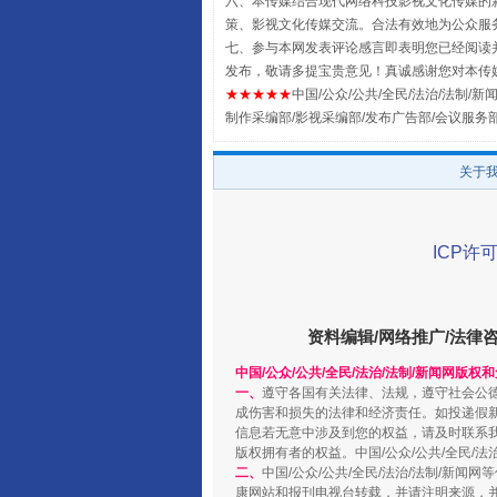
六、本传媒结合现代网络科技影视文化传媒的新
策、影视文化传媒交流。合法有效地为公众服
七、参与本网发表评论感言即表明您已经阅读并
发布，敬请多提宝贵意见！真诚感谢您对本传
★★★★★
中国/公众/公共/全民/法治/法制/新闻
制作采编部/影视采编部/发布广告部/会议服务
扯下公款旅游的“隐身衣”
关于
ICP许可
资料编辑/网络推广/法律
中国/公众/公共/全民/法治/法制/新闻网版权
一、
遵守各国有关法律、法规，遵守社会公
成伤害和损失的法律和经济责任。如投递假
信息若无意中涉及到您的权益，请及时联系
“蜀中异人”王建安的艺术幻境
版权拥有者的权益。中国/公众/公共/全民/法
二、
中国/公众/公共/全民/法治/法制/
康网站和报刊电视台转载，并请注明来源，