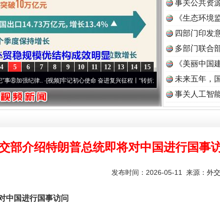
事关公共资
《生态环境监
读
四部门印发
题”
法徽映军营 权益有保障
多部门联合部
《美丽中国建
4
5
6
7
8
9
10
11
12
13
14
15
未来五年，
强纪律..
·[视频]
牢记初心使命 奋进复兴征程丨“转折之城”激荡..
·[视频]
牢记初心使命 奋
事关人工智
交部介绍特朗普总统即将对中国进行国事
一批国家标准开始实施
发布时间：2026-05-11 来源：
外
中国进行国事访问