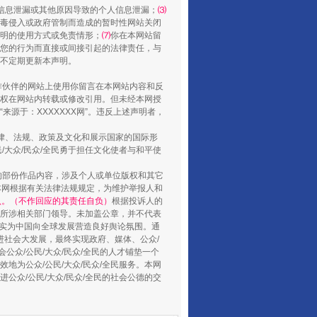
信息泄漏或其他原因导致的个人信息泄漏；
⑶
毒侵入或政府管制而造成的暂时性网站关闭
明的使用方式或免责情形；
⑺
你在本网站留
您的行为而直接或间接引起的法律责任，与
将不定期更新本声明。
合作伙伴的网站上使用你留言在本网站内容和反
权在网站内转载或修改引用。但未经本网授
源于：XXXXXXX网”。违反上述声明者，
法律、法规、政策及文化和展示国家的国际形
大众/民众/全民勇于担任文化使者与和平使
行业协会接连发公告
的部份作品内容，涉及个人或单位版权和其它
本网根据有关法律法规规定，为维护举报人和
认。（不作回应的其责任自负）
根据投诉人的
至所涉相关部门领导。未加盖公章，并不代表
督，实为中国向全球发展营造良好舆论氛围。通
促进社会大发展，最终实现政府、媒体、公众/
公众/公民/大众/民众/全民的人才铺垫一个
地为公众/公民/大众/民众/全民服务。本网
进公众/公民/大众/民众/全民的社会公德的交