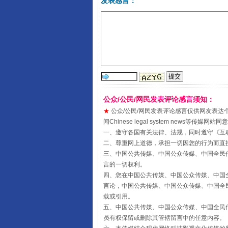
发表感言：
阿坝州三大球赛在茂县开幕
公众/公民/网民发表评论感言须知：
★
公众/公民/网民发表评论感言仅供网友表达个人看法
闻Chinese legal system new
一、遵守各国有关法律、法规，同时遵守《
互
二、尊重网上道德，承担一切因您的行为而直
三、中国公共传媒、中国公众传媒、中国全民传媒China 
国家大学科技园优化重塑工作
言的一切权利。
四、您在中国公共传媒、中国公众传媒、中国全民传媒Chin
言论，中国公共传媒、中国公众传媒、中国全民传媒China
载或引用。
五、中国公共传媒、中国公众传媒、中国全民传媒China 
员有权保留或删除其管辖留言中的任意内容。