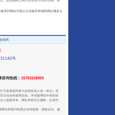
台，促进国际之间公众/民众/公民对法律、政
本传媒系列网站中国公众传媒所有辅助网站属多元
。
养老服务师职业资格制度暂行规定
/新闻网
号
1140号
法律咨询热线：
15701616003
行为直接或间接引起的给他人或（单位）造
言论自由和新闻自由。本传媒网站中的部份
法人版权所有，网站有权先行撤除，以保护
还老百姓一个明白家底
健康网站和报刊电视台友情链接，授权合法、健