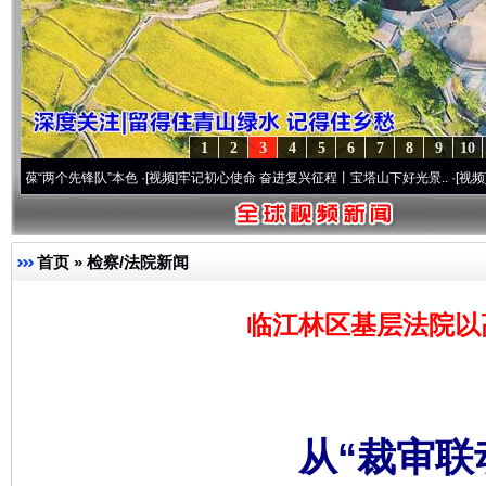
1
2
3
4
5
6
7
8
9
10
锋队”本色
·[视频]
牢记初心使命 奋进复兴征程丨宝塔山下好光景..
·[视频]
因党而生 为党
首页
»
检察/法院新闻
临江林区基层法院以
从“裁审联