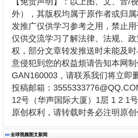
【免责声明】：以上图、文、音/
外），其版权均属于原作者或归属
发推广仅供学习参考之用，禁止用
仅供交流学习了解法律、法规、政
东山县通报“牛蛙产品抗生素超标问题”
法
权，部分文章转发推送时未能及时
意侵犯到您的权益烦请告知本网制作采编
GAN160003，请联系我们将立即删
投稿邮箱：3555333776@QQ
12号（华声国际大厦）1层 1 2
原创权利，请转载时务必注明原创作
千年窑火 生生不息
一
全球视频图文新闻