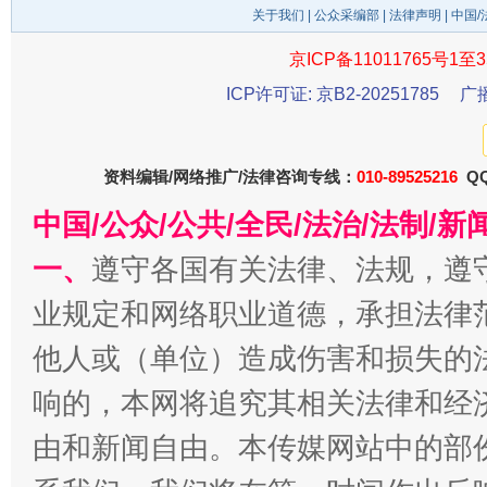
关于我们
|
公众采编部
|
法律声明
| 中国
京ICP备11011765号1至3
ICP许可证: 京B2-20251785
广
东山县通报“牛蛙产品抗生素超标问题”
法
资料编辑/网络推广/法律咨询专线：
010-89525216
QQ
中国/公众/公共/全民/法治/法制/
一、
遵守各国有关法律、法规，遵
业规定和网络职业道德，承担法律
他人或（单位）造成伤害和损失的
千年窑火 生生不息
一
响的，本网将追究其相关法律和经
由和新闻自由。本传媒网站中的部