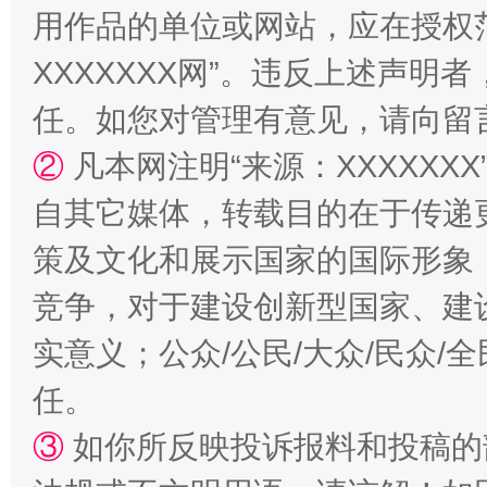
用作品的单位或网站，应在授权
国家大学科技园优化重塑工作
XXXXXXX网”。违反上述声
任。如您对管理有意见，请向留
②
凡本网注明“来源：XXXXX
自其它媒体，转载目的在于传递
策及文化和展示国家的国际形象
竞争，对于建设创新型国家、建
扯下公款旅游的“隐身衣”
如何以同
实意义；公众/公民/大众/民众
任。
③
如你所反映投诉报料和投稿的