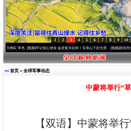
1
2
3
4
5
6
7
8
9
10
”本色
·[视频]
牢记初心使命 奋进复兴征程丨宝塔山下好光景..
·[视频]
因党而生 为党而战
首页
»
全球军事动态
中蒙将举行“草
【双语】中蒙将举行“草原