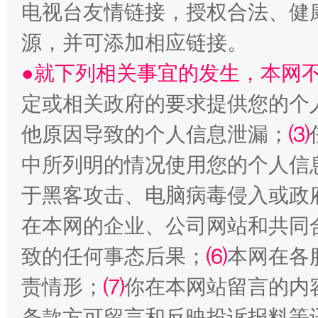
电视台友情链接，授权合法、健
源，并可添加相应链接。
●就下列相关事宜的发生，本网
定或相关政府的要求提供您的个
受贿1.44亿！段成刚被判无期
从幼儿
他原因导致的个人信息泄漏；
⑶
中所列明的情况使用您的个人信
于黑客攻击、电脑病毒侵入或政
在本网的企业、公司网站和共同
致的任何事态后果；
⑹
本网在各
责情形；
⑺
你在本网站留言的内
全民健身五年计划来了！等你上场
条款方可留言和反映投诉报料等