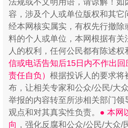
法规或不文明用语，请谅解！如
容，涉及个人或单位版权和其它
经本网核实属实，有权先行撤除
料的个人或单位，本网根据有关
“蜀中异人”王建安的艺术幻境
人的权利，任何公民都有陈述权
信或电话告知后15日内不作出
责任自负）
根据投诉人的要求将
布，让相关专家和公众/公民/大
举报的内容转至所涉相关部门领
观点和对其真实性负责。
● 本
向
，强化反腐和公众/公民/大众