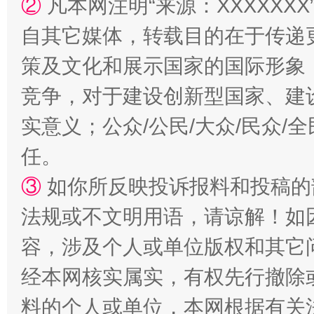
②
凡本网注明“来源：XXXXX
自其它媒体，转载目的在于传递
扯下公款旅游的“隐身衣”
如何以同
策及文化和展示国家的国际形象
竞争，对于建设创新型国家、建
实意义；公众/公民/大众/民众
任。
③
如你所反映投诉报料和投稿的
法规或不文明用语，请谅解！如
容，涉及个人或单位版权和其它
“蜀中异人”王建安的艺术幻境
经本网核实属实，有权先行撤除
料的个人或单位，本网根据有关