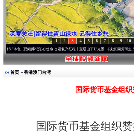
1
2
3
4
5
6
7
8
9
10
·[视频]
牢记初心使命 奋进复兴征程丨宝塔山下好光景..
·[视频]
因党而生 为党而战——百
首页
»
香港澳门台湾
国际货币基金组织
国际货币基金组织赞扬