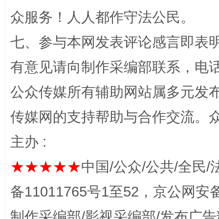
众服务！人人都作守法公民。
七、参与本网发表评论感言即表明
有意见请向制作采编部联系，电话：0
公众传媒所有辅助网站属多元发
完善运行机制助力责任有效落实
一纸欠条
传媒网的支持帮助与合作交流。
主办 :
★★★★★
中国/公众/公共/全民/
备11011765号1至52，京公网安备：
制作采编部/影视采编部/发布广告