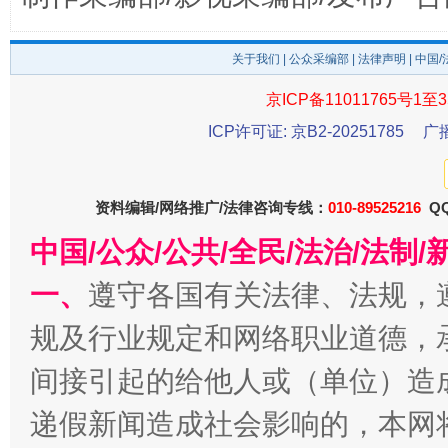
东山县通报“牛蛙产品抗生素超标问题”
法
关于我们
|
公众采编部
|
法律声明
| 中国
京ICP备11011765号1至3
ICP许可证: 京B2-20251785
广
资料编辑/网络推广/法律咨询专线：
010-89525216
QQ
中国/公众/公共/全民/法治/法
千年窑火 生生不息
一
一、
遵守各国有关法律、法规，
规及行业规定和网络职业道德，
间接引起的给他人或（单位）造
递假新闻造成社会影响的，本网