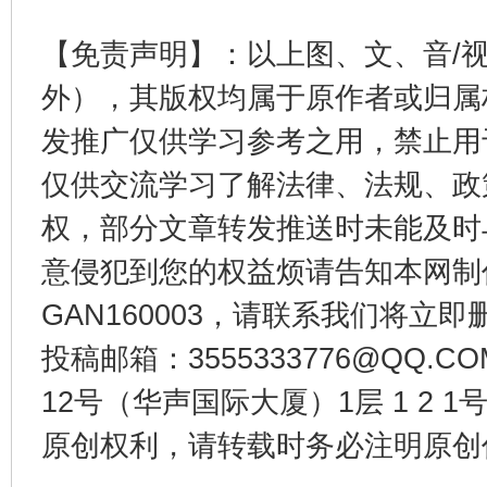
【免责声明】：以上图、文、音/
东山县通报“牛蛙产品抗生素超标问题”
法
外），其版权均属于原作者或归属
发推广仅供学习参考之用，禁止用
仅供交流学习了解法律、法规、政
权，部分文章转发推送时未能及时
意侵犯到您的权益烦请告知本网制作采编
GAN160003，请联系我们将立即删
千年窑火 生生不息
一
投稿邮箱：3555333776@QQ
12号（华声国际大厦）1层 1 2
原创权利，请转载时务必注明原创作