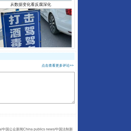
酒驾未被当场查获能处罚吗
点击查看更多评论>>
众新闻China publics news/中国法制新
“后车司机肯定在骂我”