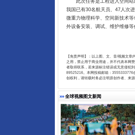
此次任务是工程进入空间站应用
我国已有30名航天员、47人
微重力物理科学、空间新技术等
外设备安装、调试、维护维修等
东山县通报“牛蛙产品抗生素超标问
【免责声明】：以上图、文、音/视频文章
之用，禁止用于商业用途，并不代表本网赞
者取得联系，若来源标注错误或无意侵犯到您的
89525216。本网投稿邮箱：355533
创权利，请转载时务必注明原创作者、来源：
全球视频图文新闻
千年窑火 生生不息