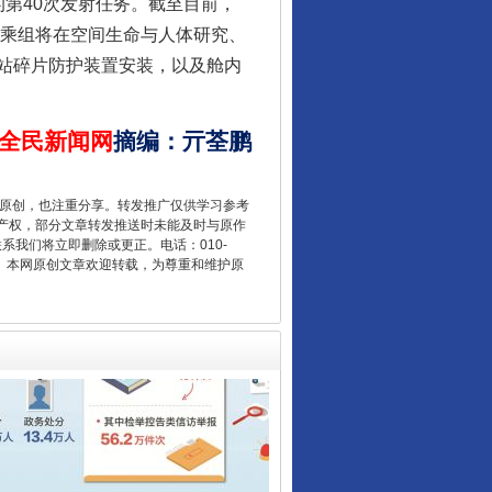
第40次发射任务。截至目前，
员乘组将在空间生命与人体研究、
站碎片防护装置安装，以及舱内
让核能赋能千行百业
全民新闻网
摘编
：
亓荃鹏
重原创，也注重分享。转发推广仅供学习参考
产权，部分文章转发推送时未能及时与原作
联系我们将立即删除或更正。电话：010-
2 1号。本网原创文章欢迎转载，为尊重和维护原
从数据变化看反腐深化