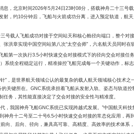
北京时间2026年5月24日23时08分，搭载神舟二十三号
发射，约10分钟后，飞船与火箭成功分离，进入预定轨道，航
十三号载人飞船成功对接于空间站天和核心舱径向端口，整个对接
、张洪章实现中国空间站第八次“太空会师”，六名航天员同时在
第一次执行3.5小时快速交会对接模式下的径向交会对接任务
C）系统全程稳定运行，精准操控飞船完成每一个关键动作，标
穿针”，是世界航天领域公认的最复杂的载人航天领域核心技术之
实
一纸欠条伤亲情 巡回调解促和解..
任务的关键所在。GNC系统承担着飞船从发射入轨、姿态与轨道
制任务，其性能直接决定了交会对接的安全性与精准度。
，我国神舟飞船GNC系统已实现跨越式发展。”中国航天科技
，到神舟十二号至二十号6.5小时快速交会对接的常态化应用，再
覆盖前向、后向、径向，兼具高可靠、高精度、高效率的技术体系