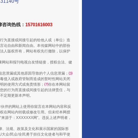
1140号
法律咨询热线：
15701616003
走走走！国家喊你健身啦
行为直接或间接引起的给他人或（单位）造
言论自由和新闻自由。本传媒网站中的部份
法人版权所有，网站有权先行撤除，以保护
健康网站和报刊电视台友情链接，授权合法、健
信息泄漏或其他原因导致的个人信息泄漏；
⑶
毒侵入或政府管制而造成的暂时性网站关闭
明的使用方式或免责情形；
⑺
你在本网站留
您的行为而直接或间接引起的法律责任，与
将不定期更新本声明。
山西：不断增强治理腐败综合效能
合作伙伴的网站上使用你留言在本网站内容和反
权在网站内转载或修改引用。但未经本网授
源于：XXXXXXX网”。违反上述声明者，
法律、法规、政策及文化和展示国家的国际形
大众/民众/全民勇于担任文化使者与和平使