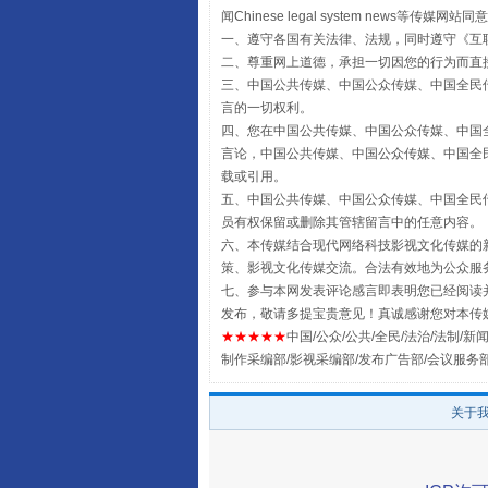
闻Chinese legal system new
一、遵守各国有关法律、法规，同时遵守《
互
二、尊重网上道德，承担一切因您的行为而直
三、中国公共传媒、中国公众传媒、中国全民传媒China 
言的一切权利。
四、您在中国公共传媒、中国公众传媒、中国全民传媒Chin
言论，中国公共传媒、中国公众传媒、中国全民传媒China
载或引用。
五、中国公共传媒、中国公众传媒、中国全民传媒China 
员有权保留或删除其管辖留言中的任意内容。
六、本传媒结合现代网络科技影视文化传媒的新
策、影视文化传媒交流。合法有效地为公众服
全民健身五年计划来了！等你上
七、参与本网发表评论感言即表明您已经阅读并
发布，敬请多提宝贵意见！真诚感谢您对本传
★★★★★
中国/公众/公共/全民/法治/法制/新闻
制作采编部/影视采编部/发布广告部/会议服务
关于