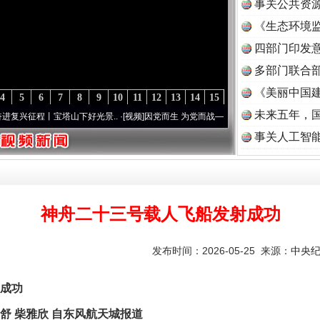
事关公共资
《生态环境监
读
四部门印发
多部门联合部
《美丽中国建
4
5
6
7
8
9
10
11
12
13
14
15
未来五年，
程丨宝塔山下好光景..
·[视频]
因党而生 为党而战——百年“纪”事⑧加强纪律..
·[视频]
牢
事关人工智
神舟二十三号载人飞船发射成功
发布时间：2026-05-25 来源：
中央
成功
 柴雅欣 自东风航天城报道