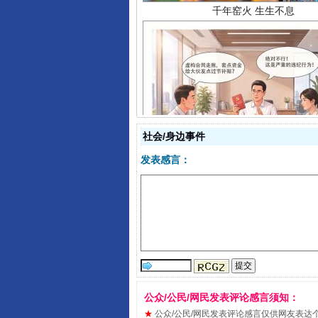
揭开“小金库”的免责幌子
社会/身边事件
发表感言：
公众/公民/网民发表评论感言须知：
★
公众/公民/网民发表评论感言仅供网友表达个人看法
受贿1.44亿！段成刚被判无期