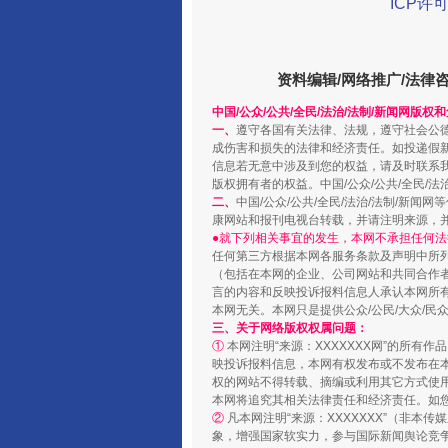
ICP许可
资料编辑/网络推广/法律
阿坝州三大球赛在茂县开幕
中国/公众/公共/全民/法治/法制/新闻网版权
一、
遵守各国有关法律、法规，遵守社会公
成伤害和损失的法律和经济责任。如投递假
信息若无意中涉及到您的权益，请及时联系
版权拥有者的权益。中国/公众/公共/全民/法
二、
中国/公众/公共/全民/法治/法制/
康网站和报刊电视台转载，并请注明来源，
●就下列相关事宜的发生，本网不承担任何法
任何第三方根据本网各服务条款及声明中所
（包括在本网的企业、公司网站和共同合作
言的内容和反映投诉报料信息人承认本网所
本网无关。本网只是提供公众/公民/大众/
三、关于网络版权权属问题：
国家大学科技园优化重塑工作
①
本网注明“来源：XXXXXXX网”的所有
映投诉报料信息，本网有权发布或不发布在
权的网站不得转载、摘编或利用其它方式使用
本网将追究其相关法律责任和经济责任。如
②
凡本网注明“来源：XXXXXXX”（非
象，增强国家软实力，参与国际新闻舆论竞争