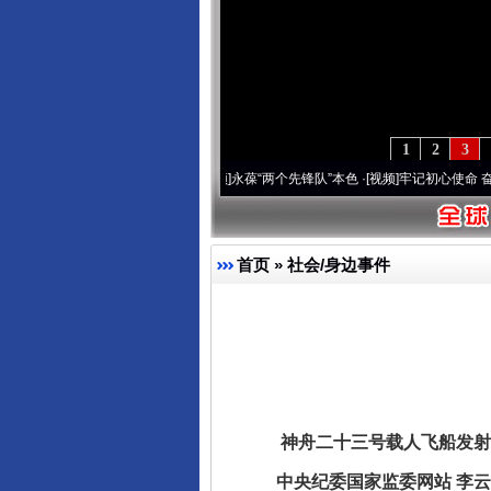
1
2
3
年 深刻改变雪域高原..
·[视频]
永葆“两个先锋队”本色
·[视频]
牢记初心使命 奋进复兴征
首页
»
社会/身边事件
神舟二十三号载人飞船发射
中央纪委国家监委网站 李云舒