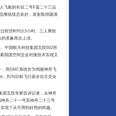
载人飞船的长征二号F遥二十三运
天员乘组状态良好，发射取得圆满
过程历时约3.5小时。三人乘组
轨的景象再次上演。
。中国航天科技集团五院502所
志着我国空间交会对接技术实现又
一，而GNC系统作为驾驶神舟飞
行业协会接连发公告
控制，到与目标飞行器全自主交会
集团五院专家告诉记者，从神舟
到神舟二十一号至神舟二十三号
，实现了从可用到好用的跨越。