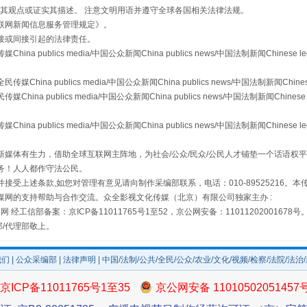
s等传媒网站同意其观点或证实其描述。 注意文明用语并遵守全球各国相关法律法规。
联网新闻信息服务管理规定
》。
接或间接引起的法律责任。
publics media/中国公众新闻China publics news/中国法制新闻Chinese l
a publics media/中国公众新闻China publics news/中国法制新闻Chinese
 publics media/中国公众新闻China publics news/中国法制新闻Chinese 
publics media/中国公众新闻China publics news/中国法制新闻Chinese l
媒体有生力，借助全球互联网主阵地，为社会/公众/民众/公民人才铺垫一个话语权平
务！人人都作守法公民。
场
事关残疾人未来5年
接受上述条款,如您对管理有意见请向制作采编部联系，电话：010-89525216。
媒网的支持帮助与合作交流。众全影视文化传媒（北京）有限公司独家主办 :
网 经工信部备案：京ICP备11011765号1至52，京公网安备：11011202001678号
部/代理部敬上。
我们
|
公众采编部
|
法律声明
| 中国/法制/公共/全民/公众/农业/文化/视频/检察/法院/法治
京ICP备11011765号1至35
京公网安备 11010502051457