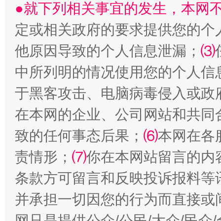
●就下列相关事宜的发生，本网
定或相关政府的要求提供您的个
他原因导致的个人信息泄漏；
⑶
受贿1.44亿！段成刚被判无期
从幼儿
中所列明的情况使用您的个人信
于黑客攻击、电脑病毒侵入或政
在本网的企业、公司网站和共同
致的任何事态后果；
⑹
本网在各
责情形；
⑺
你在本网站留言的内
条款方可留言和反映投诉报料等
并承担一切因您的行为而直接或
全民健身五年计划来了！等你上场
网只是提供公众/公民/大众/民