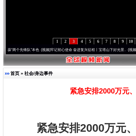
1
2
3
4
5
6
7
8
9
10
个先锋队”本色
·[视频]
牢记初心使命 奋进复兴征程丨宝塔山下好光景..
·[视频]
因党而生 
首页
»
社会/身边事件
紧急安排2000万元
紧急安排2000万元、