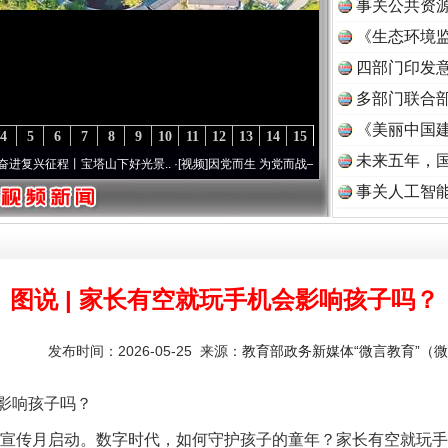
事关公共资
《生态环境监
读
四部门印发
多部门联合部
《美丽中国建
4
5
6
7
8
9
10
11
12
13
14
15
未来五年，
塔山下好光景..
·[视频]
因党而生 为党而战——百年“纪”事⑧加强纪律..
·[视频]
牢记初心使
事关人工智
图说 | 家长有空就玩手机会影响孩子吗？
发布时间：2026-05-25 来源：
教育部政务新媒体“微言教育”（微信
影响孩子吗？
宣传月启动。数字时代，如何守护孩子的童年？家长有空就玩手