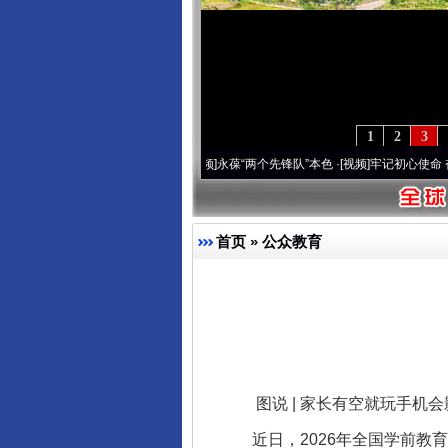
1
2
3
刻改变雪域高原..
·[视频]
永葆“两个先锋队”本色
·[视频]
牢记初心使命 奋进复兴征程丨宝
首页
»
公众教育
图说 | 家长有空就玩手机会
近日，2026年全国学前教育