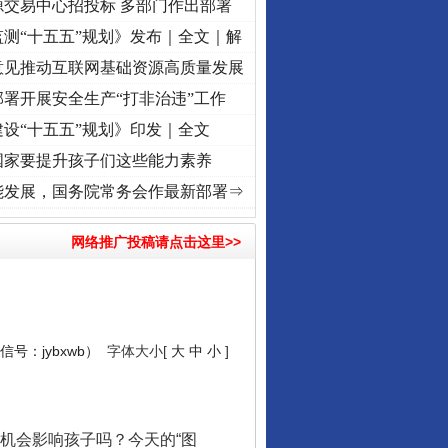
源交易中心招投标 多部门作出部署
测“十五五”规划》发布｜全文｜解
意见推动互联网基础资源高质量发展
署开展安全生产“打非治违”工作
设“十五五”规划》印发｜全文
国家要提升孩子们这些能力素养
命 奋进复兴征程丨“转折之城”激荡..
·[视频]
牢记初心使命 奋进复兴征程丨红船起航处 
能发展，国务院常务会作最新部署⇒
网络推广投稿请点击这里>>
号：jybxwb）
字体大小[
大
中
小
]
机会影响孩子吗？今天的“图