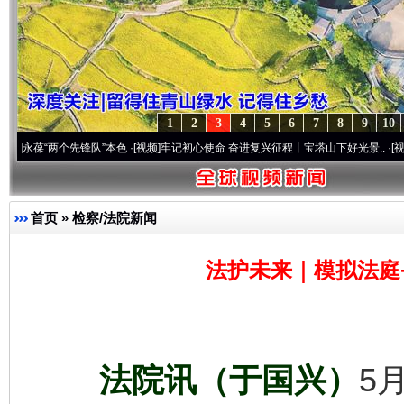
1
2
3
4
5
6
7
8
9
10
个先锋队”本色
·[视频]
牢记初心使命 奋进复兴征程丨宝塔山下好光景..
·[视频]
因党而生 
首页
»
检察/法院新闻
法护未来｜模拟法庭
法院讯（于国兴）
5