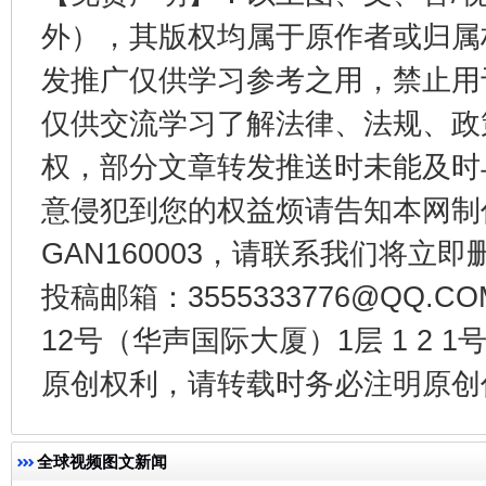
外），其版权均属于原作者或归属
发推广仅供学习参考之用，禁止用
仅供交流学习了解法律、法规、政
权，部分文章转发推送时未能及时
东山县通报“牛蛙产品抗生素超标问题”
法
意侵犯到您的权益烦请告知本网制作采编
GAN160003，请联系我们将立即删
投稿邮箱：3555333776@QQ
12号（华声国际大厦）1层 1 2
原创权利，请转载时务必注明原创作
全球视频图文新闻
千年窑火 生生不息
一