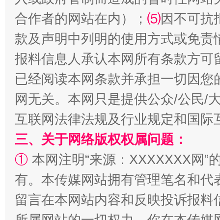
受贿1.44亿！段成刚被判无期
从幼儿
合作者的网站在内）；
⑸
因不可抗
款及声明中列明的使用方式或免责
报料信息人承认本网所有条款方可
已经阅读本网条款并承担一切因您
网无关。本网只是提供公众/公民/
互联网法律法规及行业规定和国际
三、关于网络版权权属问题：
全民健身五年计划来了！等你上场
①
本网注明“来源：XXXXXXX网”
有。本传媒网站拥有管理笔名和代
留言在本网站内容和反映投诉报料
所属网站的一切权力。你在本传媒