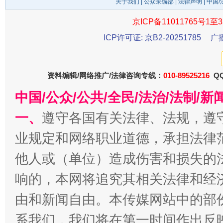
关于我们
|
公众采编部
|
法律声明
| 中国
京ICP备11011765号1至3
ICP许可证: 京B2-20251785
广
东山县通报“牛蛙产品抗生素超标问题”
法
资料编辑/网络推广/法律咨询专线：
010-89525216
QQ
中国/公众/公共/全民/法治/法制/
一、
遵守各国有关法律、法规，遵
业规定和网络职业道德，承担法律
他人或（单位）造成伤害和损失的
响的，本网将追究其相关法律和经
由和新闻自由。本传媒网站中的部
千年窑火 生生不息
一
系我们，我们将在第一时间作出反