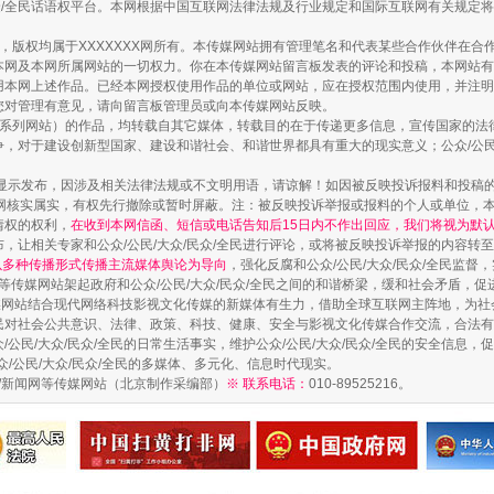
民众/全民话语权平台。本网根据中国互联网法律法规及行业规定和国际互联网有关规定
作品，版权均属于XXXXXXX网所有。本传媒网站拥有管理笔名和代表某些合作伙伴在
本网及本网所属网站的一切权力。你在本传媒网站留言板发表的评论和投稿，本网站有
本网上述作品。已经本网授权使用作品的单位或网站，应在授权范围内使用，并注明“来
您对管理有意见，请向留言板管理员或向本传媒网站反映。
本传媒系列网站）的作品，均转载自其它媒体，转载目的在于传递更多信息，宣传国家的
，对于建设创新型国家、建设和谐社会、和谐世界都具有重大的现实意义；公众/公民/
镜头丨大暑三秋近
显示发布，因涉及相关法律法规或不文明用语，请谅解！如因被反映投诉报料和投稿
网核实属实，有权先行撤除或暂时屏蔽。注：被反映投诉举报或报料的个人或单位，
情权的权利，
在收到本网信函、短信或电话告知后15日内不作出回应，我们将视为默
，让相关专家和公众/公民/大众/民众/全民进行评论，或将被反映投诉举报的内容转
网以多种传播形式传播主流媒体舆论为导向
，强化反腐和公众/公民/大众/民众/全民监
等传媒网站架起政府和公众/公民/大众/民众/全民之间的和谐桥梁，缓和社会矛盾，
媒网站结合现代网络科技影视文化传媒的新媒体有生力，借助全球互联网主阵地，为社会
全民对社会公共意识、法律、政策、科技、健康、安全与影视文化传媒合作交流，合法有效
公民/大众/民众/全民的日常生活事实，维护公众/公民/大众/民众/全民的安全信息，促
众/公民/大众/民众/全民的多媒体、多元化、信息时代现实。
法制/新闻网等传媒网站（北京制作采编部）
※ 联系电话：
010-89525216。
如何以同查同治破解风腐交织难题