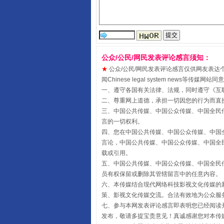
公众/公民/网民发表评论感言须知：
★
公众/公民/网民发表评论感言仅供网友表达个人看法
闻Chinese legal system new
一、遵守各国有关法律、法规，同时遵守《
互
二、尊重网上道德，承担一切因您的行为而直
三、中国公共传媒、中国公众传媒、中国全民传媒China 
受贿1.44亿！段成刚被判无期
言的一切权利。
四、您在中国公共传媒、中国公众传媒、中国全民传媒Chin
言论，中国公共传媒、中国公众传媒、中国全民传媒China
载或引用。
五、中国公共传媒、中国公众传媒、中国全民传媒China 
员有权保留或删除其管辖留言中的任意内容。
六、本传媒结合现代网络科技影视文化传媒的新
策、影视文化传媒交流。合法有效地为公众服
七、参与本网发表评论感言即表明您已经阅读并
发布，敬请多提宝贵意见！真诚感谢您对本传