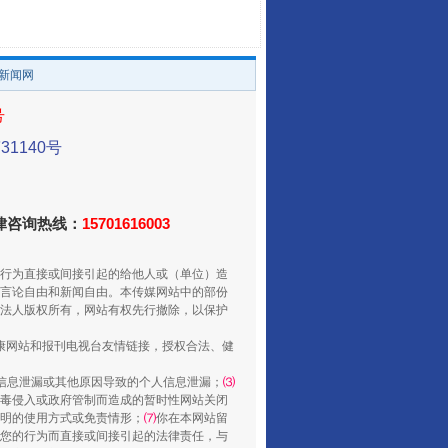
。
让传统村落焕发生机
/新闻网
号
1140号
法律咨询热线：
15701616003
行为直接或间接引起的给他人或（单位）造
言论自由和新闻自由。本传媒网站中的部份
法人版权所有，网站有权先行撤除，以保护
走走走！国家喊你健身啦
健康网站和报刊电视台友情链接，授权合法、健
信息泄漏或其他原因导致的个人信息泄漏；
⑶
毒侵入或政府管制而造成的暂时性网站关闭
明的使用方式或免责情形；
⑺
你在本网站留
您的行为而直接或间接引起的法律责任，与