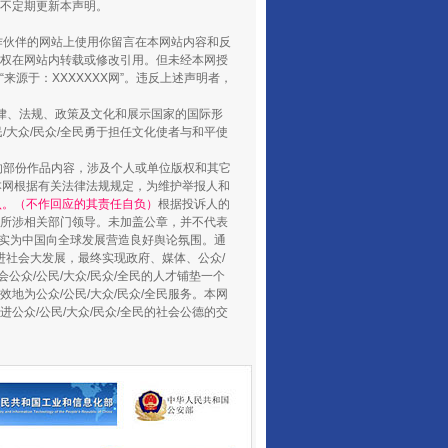
将不定期更新本声明。
合作伙伴的网站上使用你留言在本网站内容和反
权在网站内转载或修改引用。但未经本网授
源于：XXXXXXX网”。违反上述声明者，
法律、法规、政策及文化和展示国家的国际形
大众/民众/全民勇于担任文化使者与和平使
山西：不断增强治理腐败综合效能
的部份作品内容，涉及个人或单位版权和其它
本网根据有关法律法规规定，为维护举报人和
认。（不作回应的其责任自负）
根据投诉人的
至所涉相关部门领导。未加盖公章，并不代表
督，实为中国向全球发展营造良好舆论氛围。通
促进社会大发展，最终实现政府、媒体、公众/
公众/公民/大众/民众/全民的人才铺垫一个
地为公众/公民/大众/民众/全民服务。本网
进公众/公民/大众/民众/全民的社会公德的交
养老服务师职业资格制度暂行规定