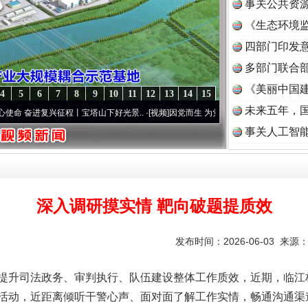
事关公共资
《生态环境监
读
四部门印发
多部门联合部
《美丽中国建
4
5
6
7
8
9
10
11
12
13
14
15
未来五年，
进复兴征程丨宝塔山下好光景..
·[视频]
因党而生 为党而战——百年“纪”事⑧加强纪律..
事关人工智
深入调研摸实情 靶向破题提质效
发布时间：2026-06-03 来源
提升司法政务、审判执行、队伍建设整体工作质效，近期，临江
活动，近距离倾听干警心声、面对面了解工作实情，畅通沟通渠