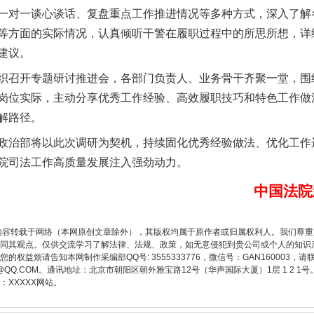
对一谈心谈话、复盘重点工作推进情况等多种方式，深入了解
等方面的实际情况，认真倾听干警在履职过程中的所思所想，详
建议。
实
一纸欠条伤亲情 巡回调解促和解..
召开专题研讨推进会，各部门负责人、业务骨干齐聚一堂，围
岗位实际，主动分享优秀工作经验、高效履职技巧和特色工作做
解路径。
治部将以此次调研为契机，持续固化优秀经验做法、优化工作
院司法工作高质量发展注入强劲动力。
中国法院
内容转载于网络（本网原创文章除外），其版权均属于原作者或归属权利人。我们尊
题”
法徽映军营 权益有保障
同其观点。仅供交流学习了解法律、法规、政策，如无意侵犯到贵公司或个人的知识
权益烦请告知本网制作采编部QQ号: 3555333776，微信号：GAN160003，请
3776@QQ.COM。通讯地址：北京市朝阳区朝外雅宝路12号（华声国际大厦）1层 1 
XXXXX网站。