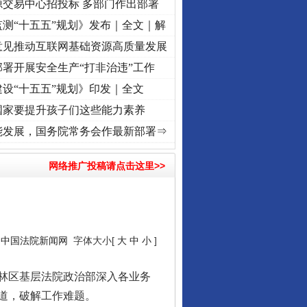
源交易中心招投标 多部门作出部署
测“十五五”规划》发布｜全文｜解
意见推动互联网基础资源高质量发展
署开展安全生产“打非治违”工作
设“十五五”规划》印发｜全文
国家要提升孩子们这些能力素养
·[视频]
牢记初心使命 奋进复兴征程丨“转折之城”激荡..
·[视频]
牢记初心使命 奋进复兴征
能发展，国务院常务会作最新部署⇒
网络推广投稿请点击这里>>
：
中国法院新闻网
字体大小[
大
中
小
]
林区基层法院政治部深入各业务
道，破解工作难题。