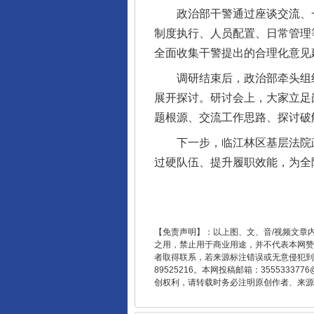
政治部干警通过座谈交流、一
制度执行、人员配置、日常管理
全面收集干警提出的合理化意见
完善运行机制助力责任有效落
调研结束后，政治部牵头组织
展开探讨。研讨会上，大家立足
题根源、交流工作思路、探讨破
下一步，临江林区基层法院政
过硬队伍、提升履职效能，为全
【免责声明】：以上图、文、音/视频文章
东山县通报“牛蛙产品抗生素超标问
之用，禁止用于商业用途，并不代表本网赞
者取得联系，若来源标注错误或无意侵犯到您的
89525216。本网投稿邮箱：355533
创权利，请转载时务必注明原创作者、来源：