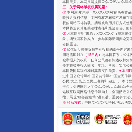
本网无关。本网只是提供公众/公民/大众/
三、关于网络版权权属问题：
①
本网注明“来源：XXXXXXX网”的所有
映投诉报料信息，本网有权发布或不发布在
权的网站不得转载、摘编或利用其它方式使用
本网将追究其相关法律责任和经济责任。如
②
凡本网注明“来源：XXXXXXX”（非
象，增强国家软实力，参与国际新闻舆论竞争
国家大学科技园优化重塑工作
者的重任。
③
如你所反映投诉报料和投稿的部份内容未
问题需即时在
（15日内）
与本网联系，经本
被举报人的权利，任何公民都有陈述权和知
要求将被举报人姓名、地址、单位、实名公布
本网赞同其观点和对其真实性负责。
● 本
过中国公众传媒/中国公共传媒/中国全民传媒
公民/大众/民众/全民三者的和谐统一。本传
平台，促进国际之间公众/公民/大众/民众/
站以互联网网络信息传媒为主，全面贴近公众/
往；展现“服务百姓”和“说真话、重实事”的公
※ 联系方式：
中国/公众/公共/全民/法治/
扯下公款旅游的“隐身衣”