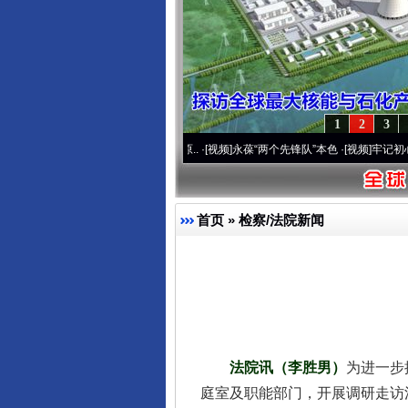
1
2
3
运营20周年 深刻改变雪域高原..
·[视频]
永葆“两个先锋队”本色
·[视频]
牢记初心使命 奋
首页
»
检察/法院新闻
法院讯（李胜男）
为进一步
庭室及职能部门，开展调研走访