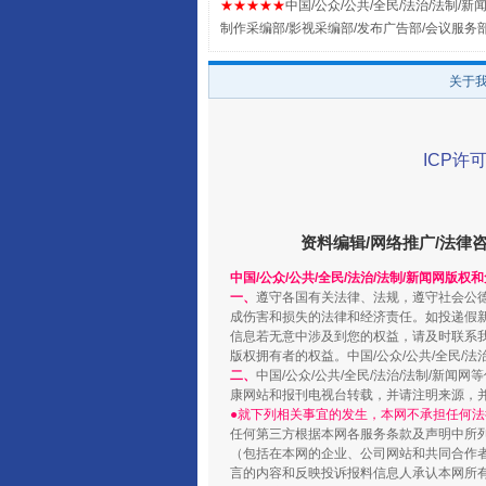
★★★★★
中国/公众/公共/全民/法治/法制/新闻
制作采编部/影视采编部/发布广告部/会议服务
全民健身五年计划来了！等你上
关于
ICP许可
资料编辑/网络推广/法律
中国/公众/公共/全民/法治/法制/新闻网版权
一、
遵守各国有关法律、法规，遵守社会公
成伤害和损失的法律和经济责任。如投递假
信息若无意中涉及到您的权益，请及时联系
阿坝州三大球赛在茂县开幕
版权拥有者的权益。中国/公众/公共/全民/法
二、
中国/公众/公共/全民/法治/法制/
康网站和报刊电视台转载，并请注明来源，
●就下列相关事宜的发生，本网不承担任何法
任何第三方根据本网各服务条款及声明中所
（包括在本网的企业、公司网站和共同合作
言的内容和反映投诉报料信息人承认本网所