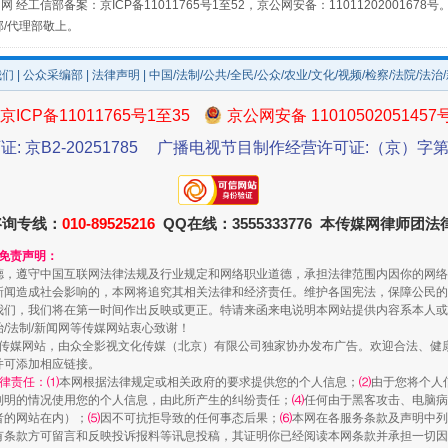
网 经工信部备案：京ICP备11011765号1至52，京公网安备：11011202001678号
部/代理部敬上。
场
事关残疾人未来5年
我们
|
公众采编部
|
法律声明
| 中国/法制/公共/全民/公众/农业/文化/视频/检察/法院/法治
京ICP备11011765号1至35
京公网安备 11010502051457
证: 京B2-20251785
广播电视节目制作经营许可证:（京）字第3
咨询专线：
010-89525216
QQ在线：3555333776 本传媒网律师团
和免责声明：
德，遵守中国互联网法律法规及行业规定和网络职业道德，承担法律范围内因你的网络
新闻造成社会影响的，本网将追究其相关法律和经济责任。维护各国宪法，保障公民的
我们，我们将在第一时间作出反映或更正。特请来函来电说明本网站提供内容系本人或
规模最大的光氢储一体化项目
治/法制/新闻网等传媒网站衷心致谢！
新闻网等传媒网站，由众全影视文化传媒（北京）有限公司独家协办发布广告。欢迎合法、
并可添加相应链接。
律责任：⑴
本网根据法律规定或相关政府的要求提供您的个人信息；
⑵
由于您将个人
列明的情况使用您的个人信息，由此所产生的纠纷责任；
⑷
任何由于黑客攻击、电脑病
者的网站在内）；
⑸
因不可抗拒导致的任何事态后果；
⑹
本网在各服务条款及声明中列
有条款方可留言和反映投诉报料等讯息投稿，其证明你已经阅读本网条款并承担一切因