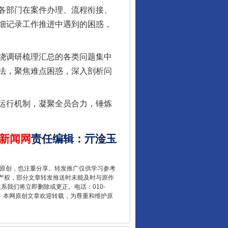
各部门在案件办理、流程衔接、
细记录工作推进中遇到的困惑，
行业协会接连发公告
绕调研梳理汇总的各类问题集中
法，聚焦难点困惑，深入剖析问
运行机制，凝聚全员合力，锤炼
新闻网
责任编辑
：
亓淦玉
重原创，也注重分享。转发推广仅供学习参考
让核能赋能千行百业
产权，部分文章转发推送时未能及时与原作
联系我们将立即删除或更正。电话：010-
2 1号。本网原创文章欢迎转载，为尊重和维护原