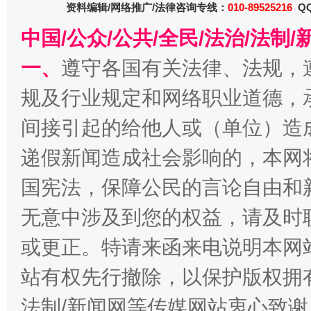
资料编辑/网络推广/法律咨询专线：
010-89525216
QQ
中国/公众/公共/全民/法治/法
一、
遵守各国有关法律、法规，
规及行业规定和网络职业道德，
间接引起的给他人或（单位）造
递假新闻造成社会影响的，本网
千年窑火 生生不息
一
国宪法，保障公民的言论自由和
无意中涉及到您的权益，请及时
或更正。特请来函来电说明本网
站有权先行撤除，以保护版权拥有者
法制/新闻网等传媒网站衷心致谢