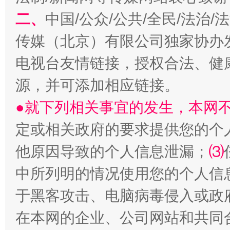
二、
中国/公众/公共/全民/法治
传媒（北京）有限公司独家协办
揭开“小金库”的免责幌子
电视台友情链接，授权合法、健
源，并可添加相应链接。
●就下列相关事宜的发生，本网
定或相关政府的要求提供您的个
他原因导致的个人信息泄漏；
⑶
中所列明的情况使用您的个人信
受贿1.44亿！段成刚被判无期
从幼儿
于黑客攻击、电脑病毒侵入或政
在本网的企业、公司网站和共同