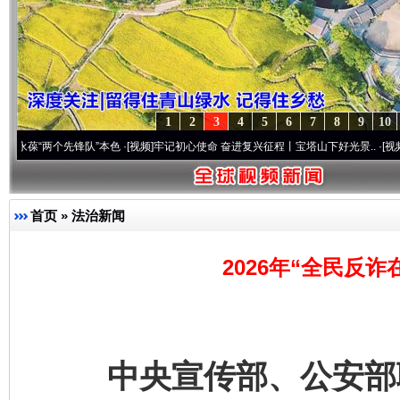
1
2
3
4
5
6
7
8
9
10
两个先锋队”本色
·[视频]
牢记初心使命 奋进复兴征程丨宝塔山下好光景..
·[视频]
因党而生
首页
»
法治新闻
2026年“全民反
中央宣传部、公安部联合