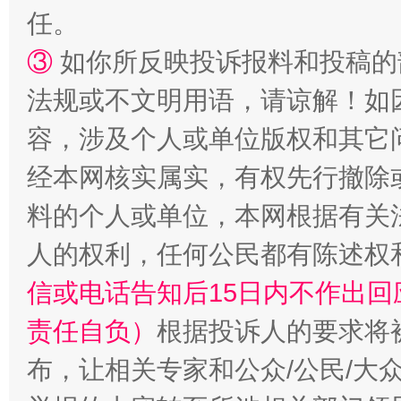
任。
扯下公款旅游的“隐身衣”
如何以同
③
如你所反映投诉报料和投稿的
法规或不文明用语，请谅解！如
容，涉及个人或单位版权和其它
经本网核实属实，有权先行撤除
料的个人或单位，本网根据有关
人的权利，任何公民都有陈述权
信或电话告知后15日内不作出
“蜀中异人”王建安的艺术幻境
责任自负）
根据投诉人的要求将
布，让相关专家和公众/公民/大