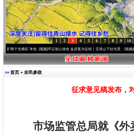
1
2
3
4
5
6
7
8
9
10
两个先锋队”本色
·[视频]
牢记初心使命 奋进复兴征程丨宝塔山下好光景..
·[视频]
因党而生
首页
»
全民参政
征求意见稿发布，对
市场监管总局就《外卖