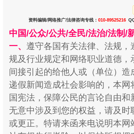
东山县通报“牛蛙产品抗生素超标问题”
法
资料编辑/网络推广/法律咨询专线：
010-89525216
QQ
中国/公众/公共/全民/法治/法
一、
遵守各国有关法律、法规，
规及行业规定和网络职业道德，
间接引起的给他人或（单位）造
递假新闻造成社会影响的，本网
千年窑火 生生不息
一
国宪法，保障公民的言论自由和
无意中涉及到您的权益，请及时
或更正。特请来函来电说明本网