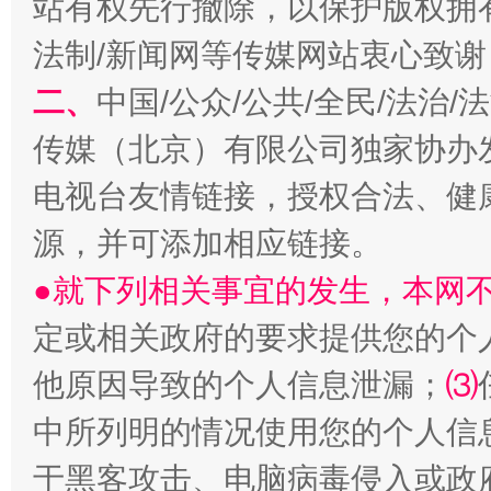
站有权先行撤除，以保护版权拥有者
法制/新闻网等传媒网站衷心致谢
二、
中国/公众/公共/全民/法治
传媒（北京）有限公司独家协办
揭开“小金库”的免责幌子
电视台友情链接，授权合法、健
源，并可添加相应链接。
●就下列相关事宜的发生，本网
定或相关政府的要求提供您的个
他原因导致的个人信息泄漏；
⑶
中所列明的情况使用您的个人信
受贿1.44亿！段成刚被判无期
从幼儿
于黑客攻击、电脑病毒侵入或政