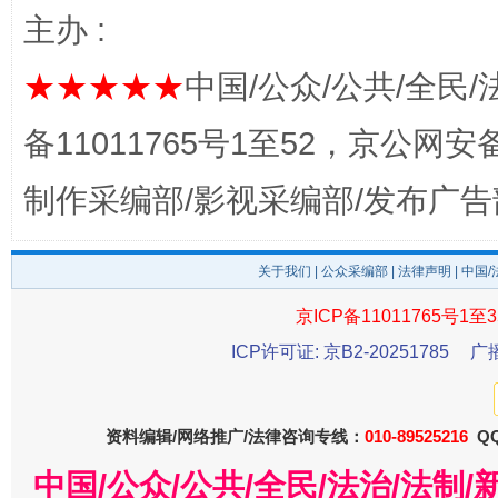
主办 :
完善运行机制助力责任有效落实
一纸欠条
★★★★★
中国/公众/公共/全民/
备11011765号1至52，京公网安备：
制作采编部/影视采编部/发布广告
关于我们
|
公众采编部
|
法律声明
| 中国
京ICP备11011765号1至3
ICP许可证: 京B2-20251785
广
东山县通报“牛蛙产品抗生素超标问题”
法
资料编辑/网络推广/法律咨询专线：
010-89525216
QQ
中国/公众/公共/全民/法治/法