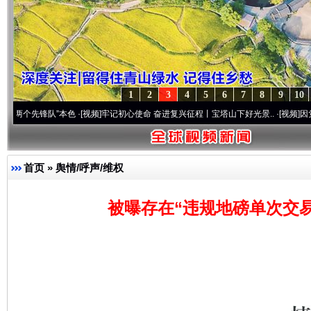
1
2
3
4
5
6
7
8
9
10
锋队”本色
·[视频]
牢记初心使命 奋进复兴征程丨宝塔山下好光景..
·[视频]
因党而生 为党
首页
»
舆情/呼声/维权
被曝存在“违规地磅单次交