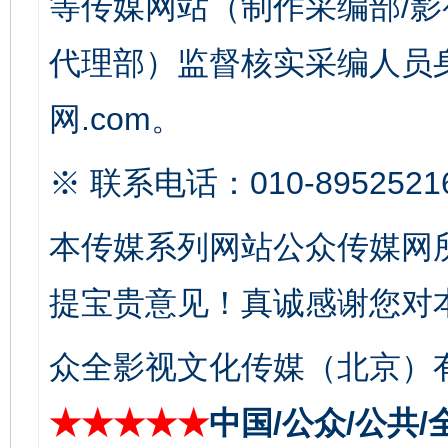
等传媒网站（制作采编部/影
代理部）监督核实采编人员身
完善运行机制助力责任有效落实
一纸欠条
网.com。
※ 联系电话：010-8952521
本传媒系列网站公众传媒网
提宝贵意见！真诚感谢您对
众全影视文化传媒（北京）有
东山县通报“牛蛙产品抗生素超标问题”
法
★★★★★
中国/公众/公共/