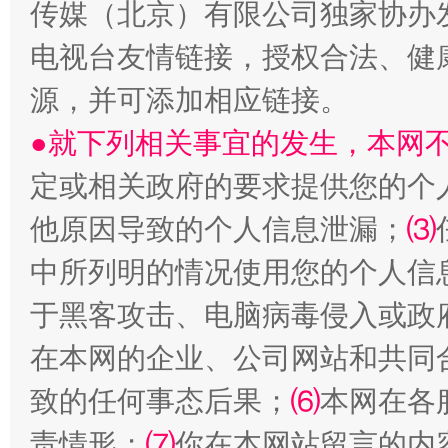
传媒（北京）有限公司独家协办
电视台友情链接，授权合法、健
源，并可添加相应链接。
●就下列相关事宜的发生，本网
定或相关政府的要求提供您的个
受贿1.44亿！段成刚被判无期
从幼儿
他原因导致的个人信息泄漏；
⑶
中所列明的情况使用您的个人信
于黑客攻击、电脑病毒侵入或政
在本网的企业、公司网站和共同
致的任何事态后果；
⑹
本网在各
责情形；
⑺
你在本网站留言的内