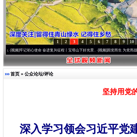
1
2
3
4
5
6
7
8
9
10
牢记初心使命 奋进复兴征程丨宝塔山下好光景..
·[视频]
因党而生 为党而战——百年“纪
首页
»
公众论坛/评论
坚持用党
深入学习领会习近平党