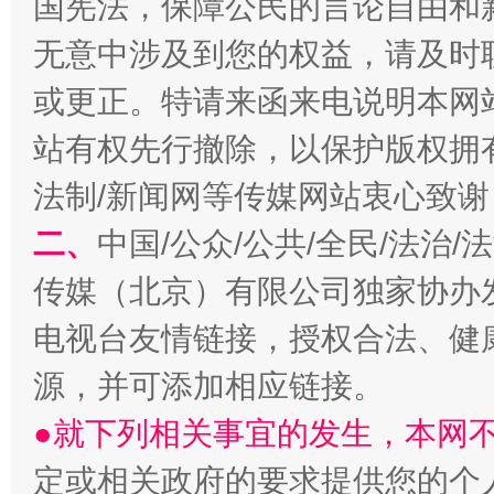
国宪法，保障公民的言论自由和
无意中涉及到您的权益，请及时
揭开“小金库”的免责幌子
或更正。特请来函来电说明本网
站有权先行撤除，以保护版权拥有者
法制/新闻网等传媒网站衷心致谢
二、
中国/公众/公共/全民/法治
传媒（北京）有限公司独家协办
电视台友情链接，授权合法、健
受贿1.44亿！段成刚被判无期
从幼儿
源，并可添加相应链接。
●就下列相关事宜的发生，本网
定或相关政府的要求提供您的个