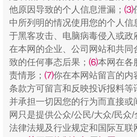
他原因导致的个人信息泄漏；
⑶
中所列明的情况使用您的个人信
于黑客攻击、电脑病毒侵入或政
全民健身五年计划来了！等你上场
在本网的企业、公司网站和共同
致的任何事态后果；
⑹
本网在各
责情形；
⑺
你在本网站留言的内
条款方可留言和反映投诉报料等
并承担一切因您的行为而直接或
网只是提供公众/公民/大众/民
阿坝州三大球赛在茂县开幕
规模最
法律法规及行业规定和国际互联