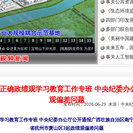
事关公共资
《生态环境监
读
四部门印发
多部门联合部
《美丽中国建
4
5
6
7
8
9
10
11
12
13
14
15
未来五年，
复兴征程丨宝塔山下好光景..
·[视频]
因党而生 为党而战——百年“纪”事⑧加强纪律..
·[
事关人工智
正确政绩观学习教育工作专班 中央纪委办
观偏差问题
发布时间：2026-06-29 来源：
中央
学习教育工作专班 中央纪委办公厅公开通报广西壮族自治区南
省杭州市萧山区3起政绩观偏差问题