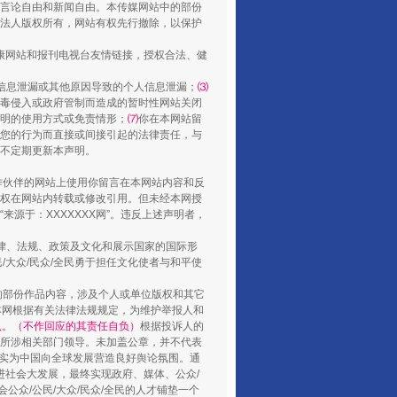
走走走！国家喊你健身啦
言论自由和新闻自由。本传媒网站中的部份
法人版权所有，网站有权先行撤除，以保护
健康网站和报刊电视台友情链接，授权合法、健
信息泄漏或其他原因导致的个人信息泄漏；
⑶
毒侵入或政府管制而造成的暂时性网站关闭
明的使用方式或免责情形；
⑺
你在本网站留
您的行为而直接或间接引起的法律责任，与
将不定期更新本声明。
合作伙伴的网站上使用你留言在本网站内容和反
权在网站内转载或修改引用。但未经本网授
源于：XXXXXXX网”。违反上述声明者，
山西：不断增强治理腐败综合效能
法律、法规、政策及文化和展示国家的国际形
大众/民众/全民勇于担任文化使者与和平使
的部份作品内容，涉及个人或单位版权和其它
本网根据有关法律法规规定，为维护举报人和
认。（不作回应的其责任自负）
根据投诉人的
至所涉相关部门领导。未加盖公章，并不代表
督，实为中国向全球发展营造良好舆论氛围。通
促进社会大发展，最终实现政府、媒体、公众/
公众/公民/大众/民众/全民的人才铺垫一个