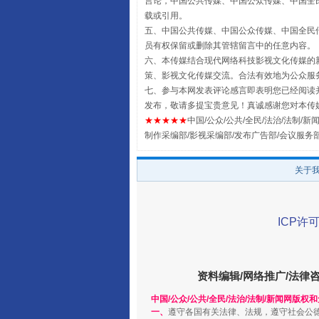
言论，中国公共传媒、中国公众传媒、中国全民传媒China
载或引用。
五、中国公共传媒、中国公众传媒、中国全民传媒China 
员有权保留或删除其管辖留言中的任意内容。
六、本传媒结合现代网络科技影视文化传媒的新
策、影视文化传媒交流。合法有效地为公众服
七、参与本网发表评论感言即表明您已经阅读并
发布，敬请多提宝贵意见！真诚感谢您对本传
★★★★★
中国/公众/公共/全民/法治/法制/新闻
全民健身五年计划来了！等你上
制作采编部/影视采编部/发布广告部/会议服务
关于
ICP许可
资料编辑/网络推广/法律
中国/公众/公共/全民/法治/法制/新闻网版权
一、
遵守各国有关法律、法规，遵守社会公