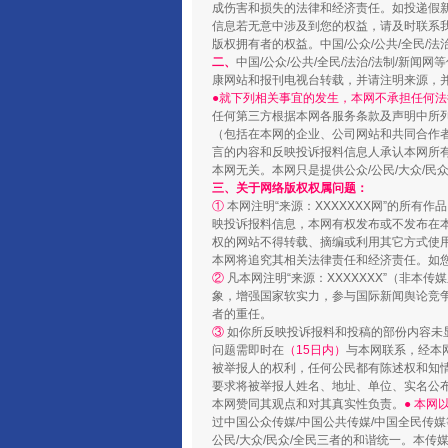
阿坝州三大球赛在茂县开幕
成伤害和损失的法律和经济责任。如投递假
信息若无意中涉及到您的权益，请及时联系
版权拥有者的权益。中国/公众/公共/全民/法
二、
中国/公众/公共/全民/法治/法制/
康网站和报刊电视台转载，并请注明来源，
●就下列相关事宜的发生，本网不承担任何法
任何第三方根据本网各服务条款及声明中所
（包括在本网的企业、公司网站和共同合作
言的内容和反映投诉报料信息人承认本网所
本网无关。本网只是提供公众/公民/大众/
三、关于网络版权权属问题：
①
本网注明“来源：XXXXXXX网”的所有
映投诉报料信息，本网有权发布或不发布在
权的网站不得转载、摘编或利用其它方式使用
本网将追究其相关法律责任和经济责任。如
国家大学科技园优化重塑工作
②
凡本网注明“来源：XXXXXXX”（非
象，增强国家软实力，参与国际新闻舆论竞争
者的重任。
③
如你所反映投诉报料和投稿的部份内容未
问题需即时在
（15日内）
与本网联系，经本
被举报人的权利，任何公民都有陈述权和知
要求将被举报人姓名、地址、单位、实名公布
本网赞同其观点和对其真实性负责。
● 本
过中国公众传媒/中国公共传媒/中国全民传媒
公民/大众/民众/全民三者的和谐统一。本传