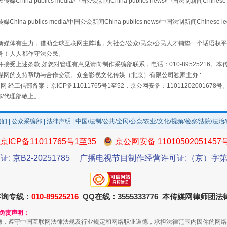
 publics media/中国公众新闻China publics news/中国法制新闻Chinese 
publics media/中国公众新闻China publics news/中国法制新闻Chinese l
媒体有生力，借助全球互联网主阵地，为社会/公众/民众/公民人才铺垫一个话语权平
务！人人都作守法公民。
接受上述条款,如您对管理有意见请向制作采编部联系，电话：010-89525216。
媒网的支持帮助与合作交流。众全影视文化传媒（北京）有限公司独家主办 :
网 经工信部备案：京ICP备11011765号1至52，京公网安备：11011202001678号
场
事关残疾人未来5年
部/代理部敬上。
我们
|
公众采编部
|
法律声明
| 中国/法制/公共/全民/公众/农业/文化/视频/检察/法院/法治
京ICP备11011765号1至35
京公网安备 11010502051457
证: 京B2-20251785
广播电视节目制作经营许可证:（京）字第3
咨询专线：
010-89525216
QQ在线：3555333776 本传媒网律师团
和免责声明：
德，遵守中国互联网法律法规及行业规定和网络职业道德，承担法律范围内因你的网络