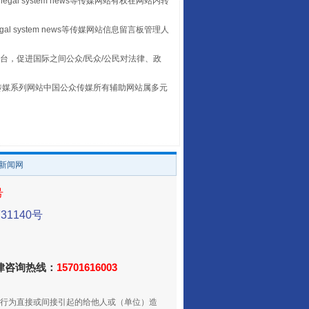
legal system news等传媒网站有权在网站内转
egal system news等传媒网站信息留言板管理人
台，促进国际之间公众/民众/公民对法律、政
本传媒系列网站中国公众传媒所有辅助网站属多元
。
让传统村落焕发生机
/新闻网
号
1140号
法律咨询热线：
15701616003
行为直接或间接引起的给他人或（单位）造