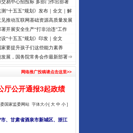
源交易中心招投标 多部门作出部署
测“十五五”规划》发布｜全文｜解
意见推动互联网基础资源高质量发展
署开展安全生产“打非治违”工作
设“十五五”规划》印发｜全文
国家要提升孩子们这些能力素养
视频]
牢记初心使命 奋进复兴征程丨“转折之城”激荡..
·[视频]
牢记初心使命 奋进复兴征程丨
能发展，国务院常务会作最新部署⇒
网络推广投稿请点击这里>>
公厅公开通报3起政绩
纪委国家监委网站
字体大小[
大
中
小
]
宁市、甘肃省酒泉市新城区、浙江