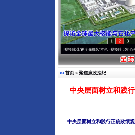
1
2
3
20周年 深刻改变雪域高原..
·[视频]
永葆“两个先锋队”本色
·[视频]
牢记初心使命 奋进
首页
»
聚焦廉政法纪
中央层面树立和践行
中央层面树立和践行正确政绩观