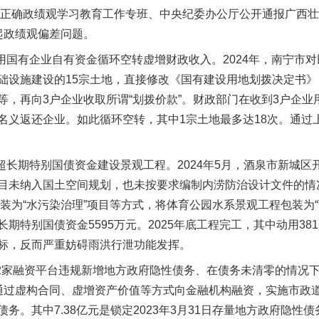
确政绩观学习教育工作专班、中央纪委办公厅公开通报广西壮
起政绩观偏差问题。
国有企业自有资金循环空转虚增财政收入。2024年，南宁市对
础设施建设的15宗土地，直接修改《国有建设用地划拨决定书》
不等，再向3户企业收取所谓“划拨价款”。财政部门在收到3户企业
义返还企业。如此循环空转，其中1宗土地最多达18次。通过上
长期特别国债资金建设景观工程。2024年5月，酒泉市新城区
目未纳入国土空间规划，也未按要求编制内涝防治设计文件的情况
目包装为“水污染治理”项目等方式，将体育公园水系景观工程包装为
期特别国债资金5595万元。2025年底工程完工，其中动用38
标，反而严重妨碍雨洪行泄功能发挥。
家融资平台违规新增地方政府隐性债务、在债务未清零的情况下虚
通过虚构合同、虚增资产价值等方式向金融机构融资，实施市政
。其中7.38亿元是锁定2023年3月31日存量地方政府隐性债务