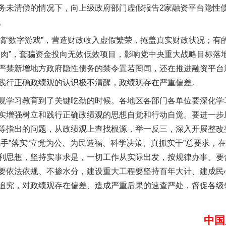
务未清偿的情况下，向上级政府部门虚假报告2家融资平台隐性
。
数字游戏”，营造财政收入虚假繁荣，掩盖真实财政状况；有的对
僧肉”，套骗资金投向无效低效项目，影响党中央重大战略目标落
严禁新增地方政府隐性债务的禁令置若罔闻，还在推进融资平台
践行正确政绩观的认识极不清醒，政绩观存在严重偏差。
学习教育到了关键吃劲的时候。各地区各部门各单位要深化学
实
一纸欠条伤亲情 巡回调解促和解..
实增强树立和践行正确政绩观的思想自觉和行动自觉。要进一步
等指出的问题，从政绩观上查找根源，举一反三，深入开展整改
把手”落实“立党为公、为民造福、科学决策、真抓实干”总要求，
利思想，坚持实事求是，一切工作从实际出发，按规律办事。要
要依法依规、不掺水分，建设重大工程要坚持百年大计、建成民
追究，对政绩观存在偏差、造成严重后果的速查严处，督促各级
中国