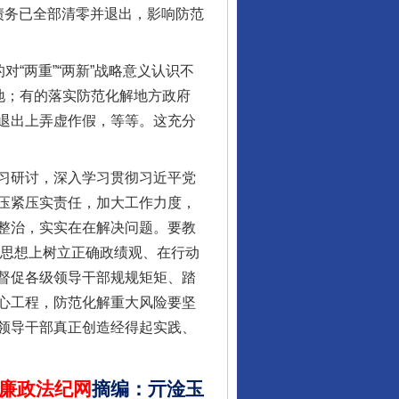
债务已全部清零并退出，影响防范
“两重”“两新”战略意义认识不
地；有的落实防范化解地方政府
退出上弄虚作假，等等。这充分
习研讨，深入学习贯彻习近平党
行业协会接连发公告
压紧压实责任，加大工作力度，
整治，实实在在解决问题。要教
在思想上树立正确政绩观、在行动
督促各级领导干部规规矩矩、踏
心工程，防范化解重大风险要坚
领导干部真正创造经得起实践、
廉政法纪网
摘编
：
亓淦玉