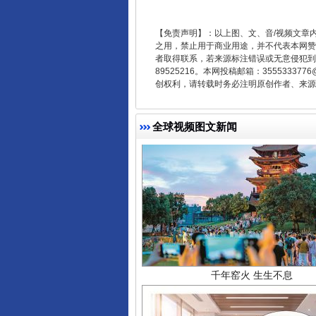
东山县通报“牛蛙产品抗生素超标问
【免责声明】：以上图、文、音/视频文章
之用，禁止用于商业用途，并不代表本网赞
者取得联系，若来源标注错误或无意侵犯到您的
89525216。本网投稿邮箱：355533
创权利，请转载时务必注明原创作者、来源：
全球视频图文新闻
千年窑火 生生不息