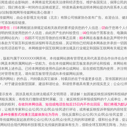
规模最大的光氢储一体化项目
新闻造成社会影响的，本网将追究其相关法律和经济责任。维护各国宪法，保障公民的
我们，我们将在第一时间作出反映或更正。特请来函来电说明本网站提供内容系本人或
治/法制/新闻网等传媒网站衷心致谢！
新闻网等传媒网站，由众全影视文化传媒（北京）有限公司独家协办发布广告。欢迎合法、
并可添加相应链接。
律责任：⑴
本网根据法律规定或相关政府的要求提供您的个人信息；
⑵
由于您将个人
列明的情况使用您的个人信息，由此所产生的纠纷责任；
⑷
任何由于黑客攻击、电脑病
者的网站在内）；
⑸
因不可抗拒导致的任何事态后果；
⑹
本网在各服务条款及声明中列
有条款方可留言和反映投诉报料等讯息投稿，其证明你已经阅读本网条款并承担一切因
民众/全民话语权平台。本网根据中国互联网法律法规及行业规定和国际互联网有关规定
作品，版权均属于XXXXXXX网所有。本传媒网站拥有管理笔名和代表某些合作伙伴在
本网及本网所属网站的一切权力。你在本传媒网站留言板发表的评论和投稿，本网站有
本网上述作品。已经本网授权使用作品的单位或网站，应在授权范围内使用，并注明“来
您对管理有意见，请向留言板管理员或向本传媒网站反映。
镜头丨大暑三秋近
本传媒系列网站）的作品，均转载自其它媒体，转载目的在于传递更多信息，宣传国家的
，对于建设创新型国家、建设和谐社会、和谐世界都具有重大的现实意义；公众/公民/
显示发布，因涉及相关法律法规或不文明用语，请谅解！如因被反映投诉报料和投稿
网核实属实，有权先行撤除或暂时屏蔽。注：被反映投诉举报或报料的个人或单位，
情权的权利，
在收到本网信函、短信或电话告知后15日内不作出回应，我们将视为默
，让相关专家和公众/公民/大众/民众/全民进行评论，或将被反映投诉举报的内容转
网以多种传播形式传播主流媒体舆论为导向
，强化反腐和公众/公民/大众/民众/全民监
等传媒网站架起政府和公众/公民/大众/民众/全民之间的和谐桥梁，缓和社会矛盾，
媒网站结合现代网络科技影视文化传媒的新媒体有生力，借助全球互联网主阵地，为社会