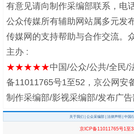
有意见请向制作采编部联系，电话：0
公众传媒所有辅助网站属多元发
东山县通报“牛蛙产品抗生素超标问题”
法
传媒网的支持帮助与合作交流。
主办 :
★★★★★
中国/公众/公共/全民/
备11011765号1至52，京公网安备：
制作采编部/影视采编部/发布广告
千年窑火 生生不息
一
关于我们
|
公众采编部
|
法律声明
| 中国
京ICP备11011765号1至3