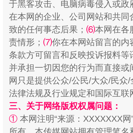
于黑客攻击、电脑病毒侵入或政
在本网的企业、公司网站和共同
阿坝州三大球赛在茂县开幕
规模最
致的任何事态后果；
⑹
本网在各
责情形；
⑺
你在本网站留言的内
条款方可留言和反映投诉报料等
并承担一切因您的行为而直接或
网只是提供公众/公民/大众/民
法律法规及行业规定和国际互联
国家大学科技园优化重塑工作
三、关于网络版权权属问题：
①
本网注明“来源：XXXXXXX网
所有。本传媒网站拥有管理笔名