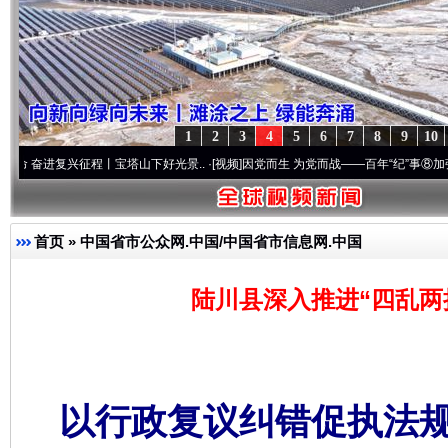
1
2
3
4
5
6
7
8
9
10
兴征程丨宝塔山下好光景..
·[视频]
因党而生 为党而战——百年“纪”事⑧加强纪律..
·[视频
首页
»
中国省市公众网.中国/中国省市信息网.中国
陆川县深入推进“四乱两
以行政复议纠错促执法规